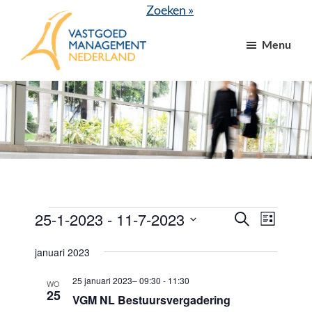
Door
Spring
Zoeken »
naar
naar
Menu
de
de
hoofd
voettekst
VGM
dé
inhoud
NL
branchevereniging
voor
vastgoed-
en
VvE
managers
Evenementen
25-1-2023
 - 
11-7-2023
E
E
Z
L
o
v
v
i
S
e
j
januari 2023
e
k
e
e
s
e
n
t
l
25 januari 2023– 09:30
-
11:30
n
n
WO
25
e
VGM NL Bestuursvergadering
e
e