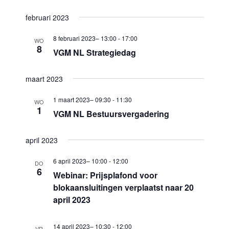
m
c
m
e
februari 2023
t
e
n
e
8 februari 2023– 13:00
-
17:00
WO
n
t
8
e
VGM NL Strategiedag
w
t
r
e
e
maart 2023
e
e
n
e
1 maart 2023– 09:30
-
11:30
r
WO
1
Z
n
VGM NL Bestuursvergadering
g
d
o
a
a
april 2023
e
v
t
k
e
6 april 2023– 10:00
-
12:00
DO
u
6
n
Webinar: Prijsplafond voor
e
m
blokaansluitingen verplaatst naar 20
n
n
.
april 2023
a
e
v
n
14 april 2023– 10:30
-
12:00
VR