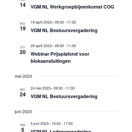
i
14
VGM NL Werkgroepbijeenkomst COG
w
g
e
a
19 april 2023– 09:30
-
11:30
WO
e
t
19
VGM NL Bestuursvergadering
i
r
e
g
20 april 2023– 09:30
-
11:30
DO
20
Webinar Prijsplafond voor
e
blokaansluitingen
v
e
mei 2023
n
24 mei 2023– 09:30
-
11:30
WO
n
24
VGM NL Bestuursvergadering
a
v
juni 2023
i
5 juni 2023– 15:00
-
17:00
MA
5
g
VGM NL Ledenvergadering