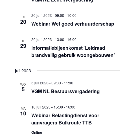
a
20 juni 2023– 09:00
-
10:00
t
DI
20
Webinar Wet goed verhuurderschap
i
e
29 juni 2023– 13:00
-
16:00
DO
29
Informatiebijeenkomst ‘Leidraad
brandveilig gebruik woongebouwen’
juli 2023
5 juli 2023– 09:30
-
11:30
WO
5
VGM NL Bestuursvergadering
10 juli 2023– 15:00
-
16:00
MA
10
Webinar Belastingdienst voor
aanvragers Bulkroute TTB
Online