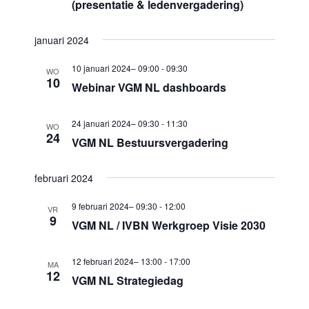
m
(presentatie & ledenvergadering)
c
m
e
t
e
n
januari 2024
e
n
t
e
10 januari 2024– 09:00
-
09:30
WO
w
10
t
Webinar VGM NL dashboards
r
e
e
e
e
24 januari 2024– 09:30
-
11:30
n
e
WO
24
r
VGM NL Bestuursvergadering
Z
n
g
d
o
a
februari 2024
a
e
v
9 februari 2024– 09:30
-
12:00
t
VR
k
e
9
VGM NL / IVBN Werkgroep Visie 2030
u
n
e
m
n
n
12 februari 2024– 13:00
-
17:00
MA
.
a
12
VGM NL Strategiedag
e
v
n