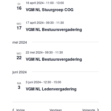
16 april 2024– 11:00
-
13:00
DI
a
16
VGM NL Stuurgroep COG
t
i
17 april 2024– 09:30
-
11:30
WO
17
VGM NL Bestuursvergadering
e
mei 2024
22 mei 2024– 09:30
-
11:30
WO
22
VGM NL Bestuursvergadering
juni 2024
3 juni 2024– 12:30
-
15:00
MA
3
VGM NL Ledenvergadering
Evenementen
Evenement
Vorige
Vandaag
Volgende