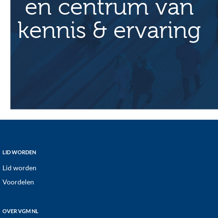
en centrum van
kennis & ervaring
Footer
LID WORDEN
Lid worden
Voordelen
OVER VGM NL