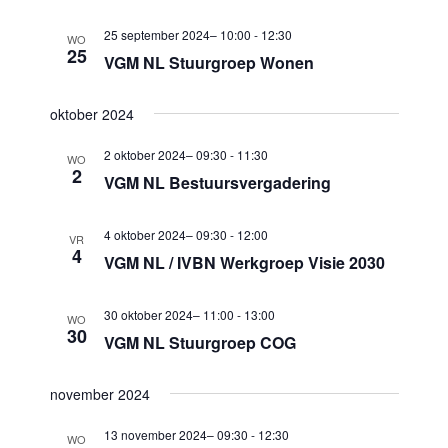
m
c
m
e
25 september 2024– 10:00
-
12:30
t
WO
25
e
n
VGM NL Stuurgroep Wonen
e
n
t
e
w
oktober 2024
t
r
e
e
e
2 oktober 2024– 09:30
-
11:30
WO
e
2
VGM NL Bestuursvergadering
n
e
r
Z
n
g
4 oktober 2024– 09:30
-
12:00
VR
d
o
4
a
VGM NL / IVBN Werkgroep Visie 2030
a
e
v
t
k
e
30 oktober 2024– 11:00
-
13:00
WO
u
30
n
VGM NL Stuurgroep COG
e
m
n
n
.
a
november 2024
e
v
13 november 2024– 09:30
-
12:30
n
WO