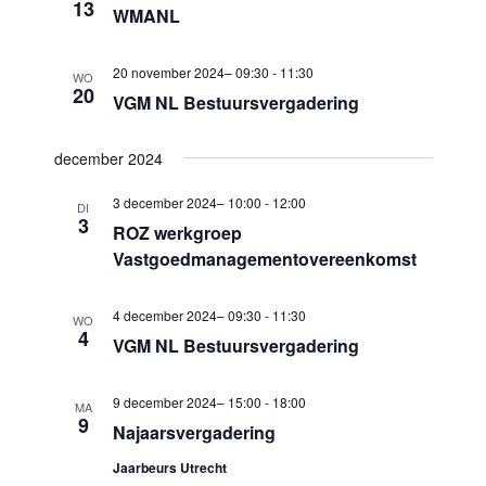
i
13
WMANL
w
g
e
a
20 november 2024– 09:30
-
11:30
WO
20
e
t
VGM NL Bestuursvergadering
i
r
e
december 2024
g
e
3 december 2024– 10:00
-
12:00
DI
3
ROZ werkgroep
v
Vastgoedmanagementovereenkomst
e
n
4 december 2024– 09:30
-
11:30
WO
4
n
VGM NL Bestuursvergadering
a
9 december 2024– 15:00
-
18:00
v
MA
9
Najaarsvergadering
i
Jaarbeurs Utrecht
g