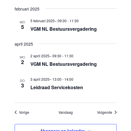
a
februari 2025
t
5 februari 2025– 09:30
-
11:30
WO
i
5
VGM NL Bestuursvergadering
e
april 2025
2 april 2025– 09:30
-
11:30
WO
2
VGM NL Bestuursvergadering
3 april 2025– 13:00
-
14:00
DO
3
Leidraad Servicekosten
Evenementen
Evenement
Vorige
Vandaag
Volgende
Abonneer op kalender