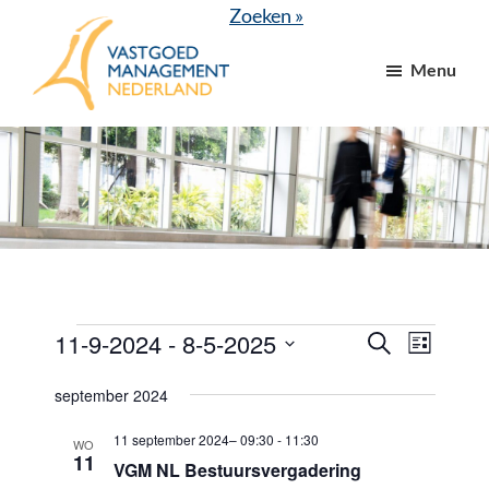
Door
Spring
Zoeken »
naar
naar
Menu
de
de
hoofd
voettekst
VGM
dé
inhoud
NL
branchevereniging
voor
vastgoed-
en
VvE
managers
Evenementen
11-9-2024
 - 
8-5-2025
E
E
Z
L
o
v
v
i
S
e
j
september 2024
e
k
e
e
s
e
n
t
l
11 september 2024– 09:30
-
11:30
n
n
WO
11
e
VGM NL Bestuursvergadering
e
e