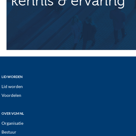
kennis & ervaring
Footer
LID WORDEN
Lid worden
Voordelen
OVER VGM NL
Organisatie
Bestuur