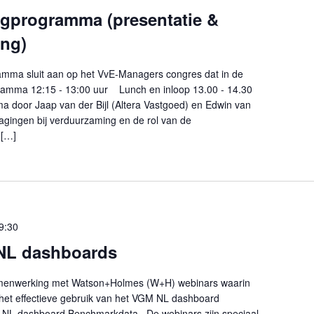
programma (presentatie &
ing)
ma sluit aan op het VvE-Managers congres dat in de
gramma 12:15 - 13:00 uur Lunch en inloop 13.00 - 14.30
 door Jaap van der Bijl (Altera Vastgoed) en Edwin van
agingen bij verduurzaming en de rol van de
 […]
9:30
NL dashboards
amenwerking met Watson+Holmes (W+H) webinars waarin
 het effectieve gebruik van het VGM NL dashboard
 NL dashboard Benchmarkdata. De webinars zijn speciaal