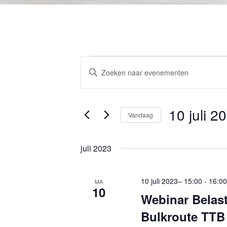
Evenementen
E
V
v
u
e
l
10 juli 2
n
e
Vandaag
e
e
S
m
n
e
juli 2023
k
e
l
e
n
e
10 juli 2023– 15:00
-
16:0
MA
y
10
c
t
Webinar Belast
w
t
e
Bulkroute TTB
o
e
n