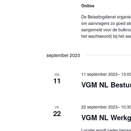
r
e
Online
Z
d
r
o
De Belastingdienst organi
i
e
om aanvragers zo goed als
e
n
e
aangemeld voor de bulkrout
k
.
het wachtwoord) bij het a
n
Z
e
d
o
n
september 2023
a
e
t
e
k
u
n
11 september 2023– 13:0
MA
v
11
m
w
VGM NL Bestu
o
.
e
o
e
r
22 september 2023– 10:3
VR
r
22
E
VGM NL Werkg
g
v
e
e
Locatie wordt nader bepaa