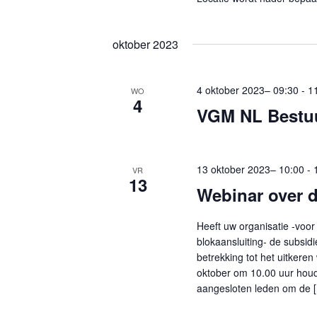
n
v
e
e
oktober 2023
m
n
e
n
4 oktober 2023– 09:30
-
1
WO
n
4
a
VGM NL Bestu
t
v
e
i
n
13 oktober 2023– 10:00
-
VR
g
13
m
Webinar over 
a
e
t
t
Heeft uw organisatie -voor
blokaansluiting- de subsi
k
i
betrekking tot het uitkere
e
e
oktober om 10.00 uur hou
y
aangesloten leden om de 
w