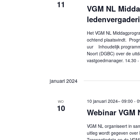
11
VGM NL Middag
ledenvergader
Het VGM NL Middagprogram
ochtend plaatsvindt. Pro
uur Inhoudelijk programma
Noort (DGBC) over de uitd
vastgoedmanager. 14.30 -
januari 2024
10 januari 2024– 09:00
-
0
WO
10
Webinar VGM 
VGM NL organiseert in s
uitleg wordt gegeven over
Transactiedata en de VGM