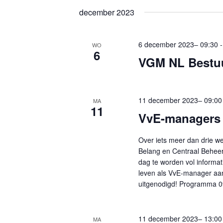
o
december 2023
r
d
6 december 2023– 09:30
WO
.
6
VGM NL Bestu
11 december 2023– 09:00
MA
11
VvE-managers
Over iets meer dan drie w
Belang en Centraal Beheer
dag te worden vol informat
leven als VvE-manager aan
uitgenodigd! Programma 0
11 december 2023– 13:00
MA