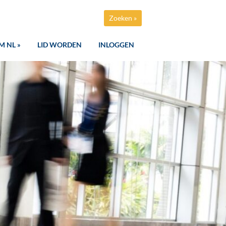
Zoeken »
M NL »
LID WORDEN
INLOGGEN