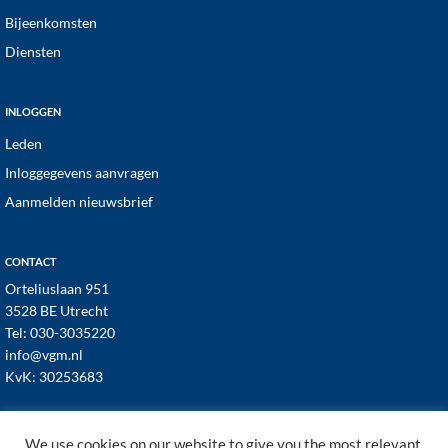
Bijeenkomsten
Diensten
INLOGGEN
Leden
Inloggegevens aanvragen
Aanmelden nieuwsbrief
CONTACT
Orteliuslaan 951
3528 BE Utrecht
Tel:
030-3035220
info@vgm.nl
KvK: 30253683
We use cookies on our website to give you the most relevant