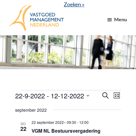
Door
Spring
Zoeken »
naar
naar
Menu
de
de
hoofd
voettekst
VGM
dé
inhoud
NL
branchevereniging
voor
vastgoed-
en
VvE
managers
Evenementen
22-9-2022
 - 
12-12-2022
E
E
Z
L
o
v
v
i
S
e
j
september 2022
e
k
e
e
s
e
n
t
l
22 september 2022– 09:30
-
12:00
n
n
DO
22
e
VGM NL Bestuursvergadering
e
e