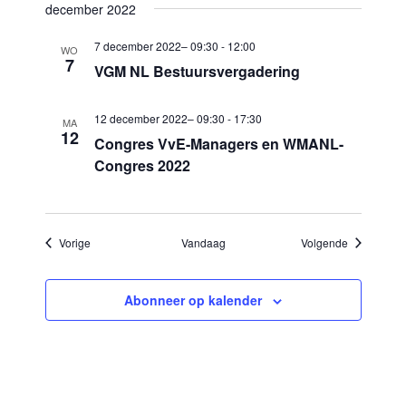
december 2022
a
7 december 2022– 09:30
-
12:00
t
WO
7
VGM NL Bestuursvergadering
i
e
12 december 2022– 09:30
-
17:30
MA
12
Congres VvE-Managers en WMANL-
Congres 2022
Evenementen
Evenement
Vorige
Vandaag
Volgende
Abonneer op kalender