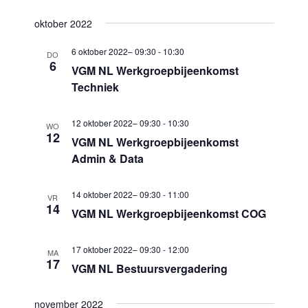
m
c
m
e
oktober 2022
t
e
n
e
6 oktober 2022– 09:30
-
10:30
DO
n
t
6
e
VGM NL Werkgroepbijeenkomst
w
t
Techniek
r
e
e
e
e
12 oktober 2022– 09:30
-
10:30
n
e
WO
12
r
VGM NL Werkgroepbijeenkomst
Z
n
g
Admin & Data
d
o
a
a
e
v
14 oktober 2022– 09:30
-
11:00
VR
t
14
VGM NL Werkgroepbijeenkomst COG
k
e
u
n
e
m
17 oktober 2022– 09:30
-
12:00
n
MA
n
17
.
VGM NL Bestuursvergadering
a
e
v
n
november 2022