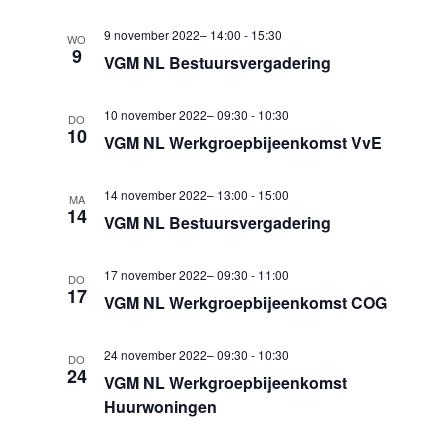
i
w
g
9 november 2022– 14:00
-
15:30
WO
9
e
a
VGM NL Bestuursvergadering
e
t
i
10 november 2022– 09:30
-
10:30
r
DO
10
VGM NL Werkgroepbijeenkomst VvE
e
g
e
14 november 2022– 13:00
-
15:00
MA
14
v
VGM NL Bestuursvergadering
e
17 november 2022– 09:30
-
11:00
n
DO
17
VGM NL Werkgroepbijeenkomst COG
n
a
24 november 2022– 09:30
-
10:30
DO
24
v
VGM NL Werkgroepbijeenkomst
Huurwoningen
i
g