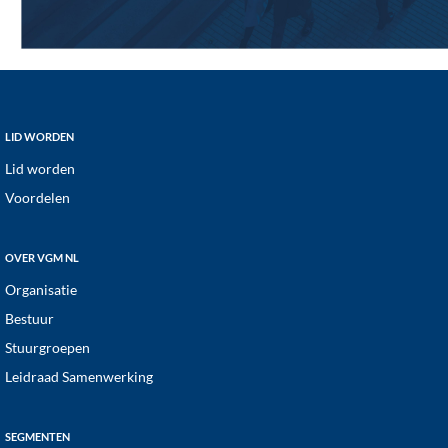
Footer
LID WORDEN
Lid worden
Voordelen
OVER VGM NL
Organisatie
Bestuur
Stuurgroepen
Leidraad Samenwerking
SEGMENTEN