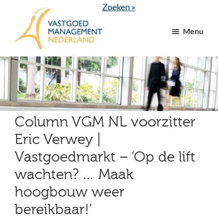
Door
Spring
Zoeken »
naar
naar
Menu
de
de
hoofd
voettekst
VGM
dé
inhoud
NL
branchevereniging
voor
vastgoed-
en
Column VGM NL voorzitter
VvE
Eric Verwey |
managers
Vastgoedmarkt – ‘Op de lift
wachten? … Maak
hoogbouw weer
bereikbaar!’