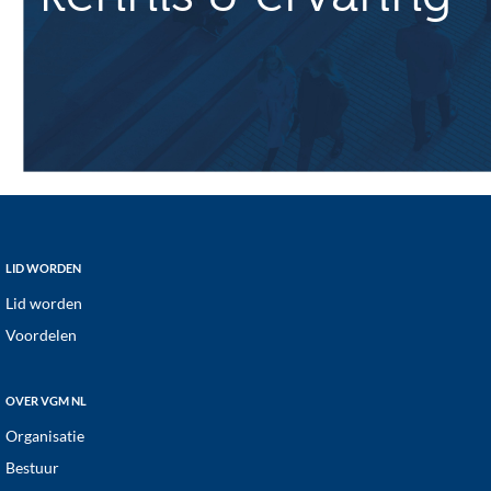
Footer
LID WORDEN
Lid worden
Voordelen
OVER VGM NL
Organisatie
Bestuur