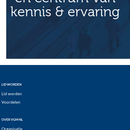
kennis & ervaring
Footer
LID WORDEN
Lid worden
Voordelen
OVER VGM NL
Organisatie