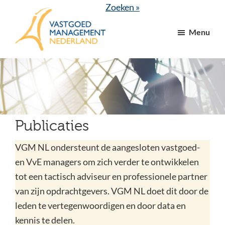
Door
Spring
Zoeken »
naar
naar
Menu
de
de
hoofd
voettekst
VGM
dé
inhoud
NL
branchevereniging
voor
vastgoed-
en
Publicaties
VvE
managers
VGM NL ondersteunt de aangesloten vastgoed-
en VvE managers om zich verder te ontwikkelen
tot een tactisch adviseur en professionele partner
van zijn opdrachtgevers. VGM NL doet dit door de
leden te vertegenwoordigen en door data en
kennis te delen.