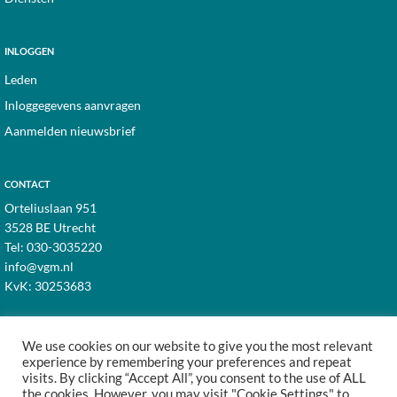
INLOGGEN
Leden
Inloggegevens aanvragen
Aanmelden nieuwsbrief
CONTACT
Orteliuslaan 951
3528 BE Utrecht
Tel:
030-3035220
info@vgm.nl
KvK: 30253683
We use cookies on our website to give you the most relevant
experience by remembering your preferences and repeat
visits. By clicking “Accept All”, you consent to the use of ALL
© 1998–2026 · VGM NL dé branchevereniging voor
the cookies. However, you may visit "Cookie Settings" to