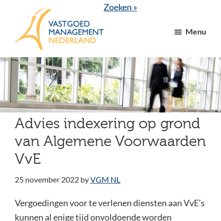
Door
Spring
Zoeken »
naar
naar
Menu
de
de
hoofd
voettekst
VGM
dé
inhoud
NL
branchevereniging
voor
vastgoed-
en
Advies indexering op grond
VvE
van Algemene Voorwaarden
managers
VvE
25 november 2022
by
VGM NL
Vergoedingen voor te verlenen diensten aan VvE’s
kunnen al enige tijd onvoldoende worden