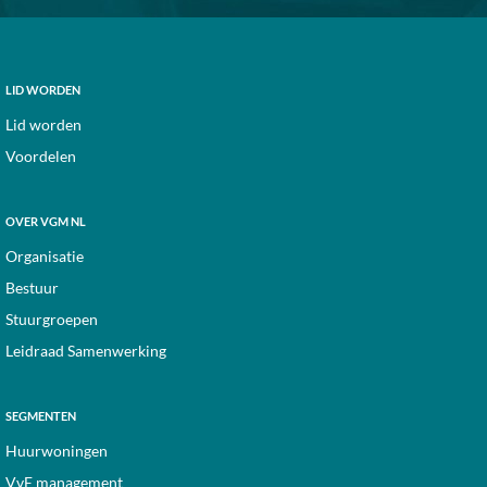
Footer
LID WORDEN
Lid worden
Voordelen
OVER VGM NL
Organisatie
Bestuur
Stuurgroepen
Leidraad Samenwerking
SEGMENTEN
Huurwoningen
VvE management