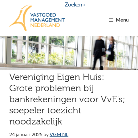
Door
Spring
Zoeken »
naar
naar
Menu
de
de
hoofd
voettekst
VGM
dé
inhoud
NL
branchevereniging
voor
vastgoed-
en
Vereniging Eigen Huis:
VvE
Grote problemen bij
managers
bankrekeningen voor VvE’s;
soepeler toezicht
noodzakelijk
24 januari 2025
by
VGM NL