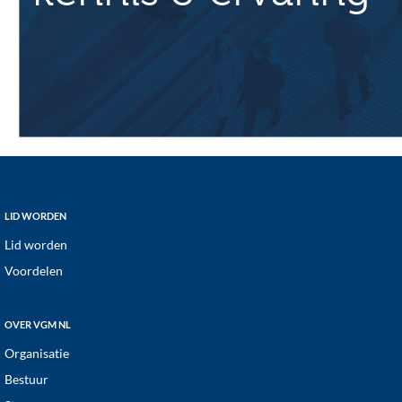
Footer
LID WORDEN
Lid worden
Voordelen
OVER VGM NL
Organisatie
Bestuur