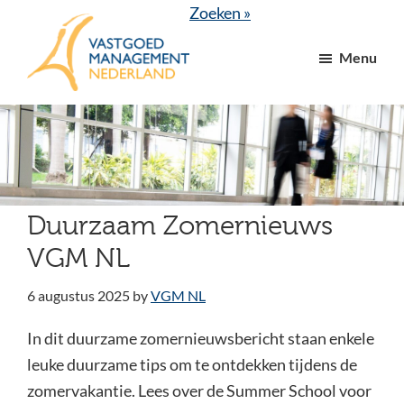
Door
Spring
Zoeken »
naar
naar
Menu
de
de
hoofd
voettekst
VGM
dé
inhoud
NL
branchevereniging
voor
vastgoed-
en
Duurzaam Zomernieuws
VvE
VGM NL
managers
6 augustus 2025
by
VGM NL
In dit duurzame zomernieuwsbericht staan enkele
leuke duurzame tips om te ontdekken tijdens de
zomervakantie. Lees over de Summer School voor