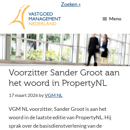
Door
Spring
Zoeken »
naar
naar
Menu
de
de
hoofd
voettekst
VGM
dé
inhoud
NL
branchevereniging
voor
vastgoed-
en
Voorzitter Sander Groot aan
VvE
het woord in PropertyNL
managers
17 maart 2026
by
VGM NL
VGM NL voorzitter, Sander Groot is aan het
woord in de laatste editie van PropertyNL. Hij
sprak over de basisdienstverlening van de