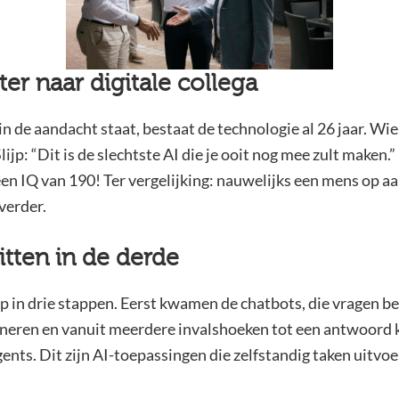
r naar digitale collega
de aandacht staat, bestaat de technologie al 26 jaar. Wie 
 Slijp: “Dit is de slechtste AI die je ooit nog mee zult maken
een IQ van 190! Ter vergelijking: nauwelijks een mens op aa
verder.
itten in de derde
ep in drie stappen. Eerst kwamen de chatbots, die vragen 
eneren en vanuit meerdere invalshoeken tot een antwoord
gents. Dit zijn AI-toepassingen die zelfstandig taken uitvoer