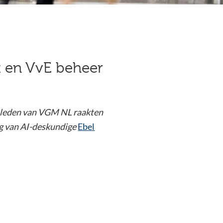
 en VvE beheer
ig leden van VGM NL raakten
og van AI-deskundige
Ebel