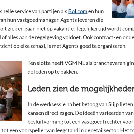
nelle service van partijen als
Bol.com
en hun
van hun vastgoedmanager. Agents leveren die
oit ziek en gaan niet op vakantie. Tegelijkertijd wordt co
f alles aan de regelgeving voldoet. Ook contract- en on
zicht op elke schaal, is met Agents goed te organiseren.
Ten slotte heeft VGM NL als brancheverenigin
de leden op te pakken.
Leden zien de mogelijkhede
In de werksessie na het betoog van Slijp lieten
kansen direct zagen. De ideeën varieerden va
besluitvorming tot een vastgoedtrechter voor 
tot een voorspeller van leegstand in de retailsector. Het t