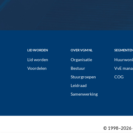
Footer
LID WORDEN
OVER VGM NL
SEGMENTE
Lid worden
Organisatie
Huurwoni
Voordelen
Bestuur
VvE mana
Stuurgroepen
COG
Leidraad
Samenwerking
© 1998–2026 ·