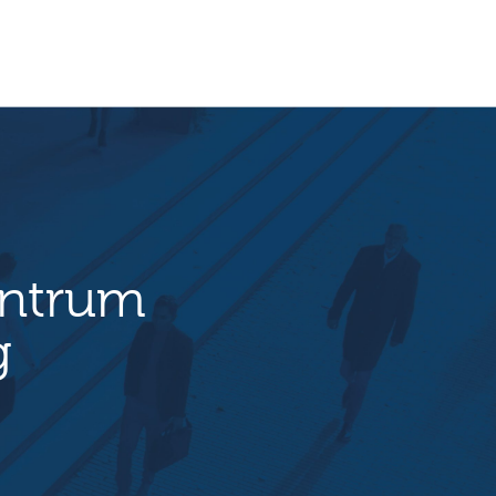
entrum
g