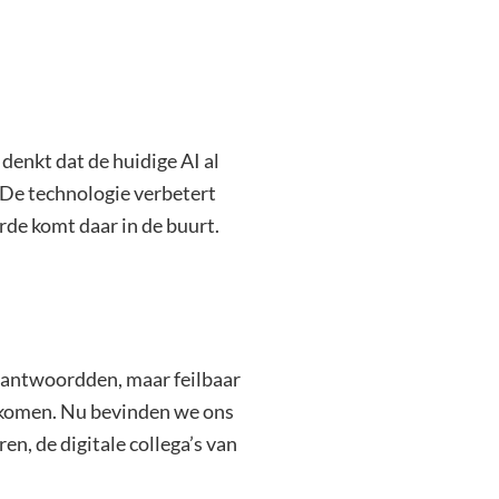
denkt dat de huidige AI al
.” De technologie verbetert
rde komt daar in de buurt.
beantwoordden, maar feilbaar
 komen. Nu bevinden we ons
en, de digitale collega’s van