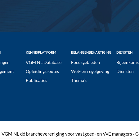
N
KENNISPLATFORM
BELANGENBEHARTIGING
DIENSTEN
ngen
VGM NL Database
Focusgebieden
Bijeenkoms
gement
Opleidingsroutes
Wet- en regelgeving
Diensten
Publicaties
Thema’s
 VGM NL dé branchevereniging voor vastgoed- en VvE managers ·
C