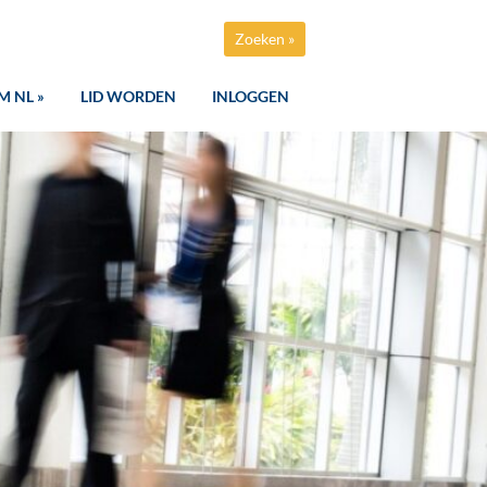
Zoeken »
M NL »
LID WORDEN
INLOGGEN