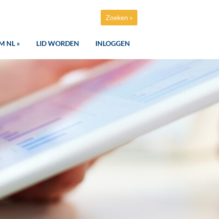
Zoeken »
M NL »
LID WORDEN
INLOGGEN