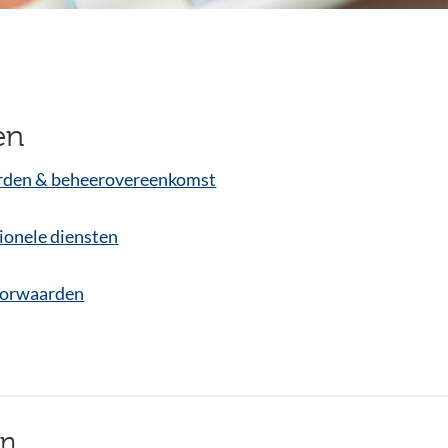
en
den & beheerovereenkomst
ionele diensten
orwaarden
en