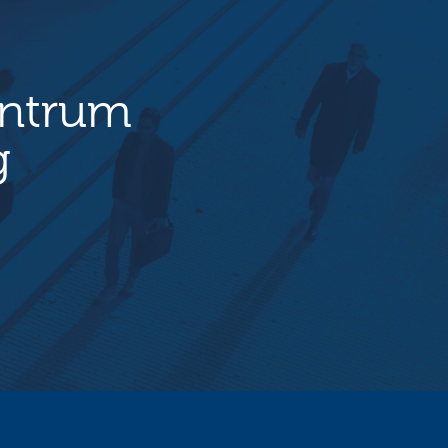
entrum
g