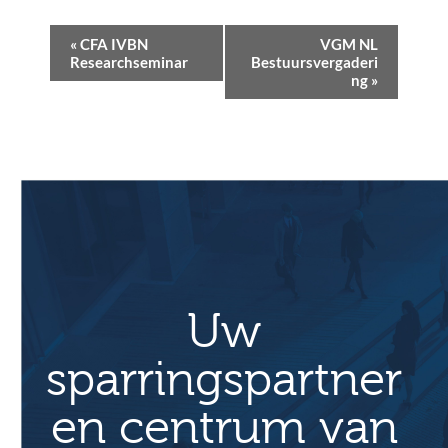
E
«
CFA IVBN
VGM NL
v
Researchseminar
Bestuursvergaderi
ng
»
e
n
e
m
e
n
t
N
a
Uw
v
sparringspartner
i
g
en centrum van
a