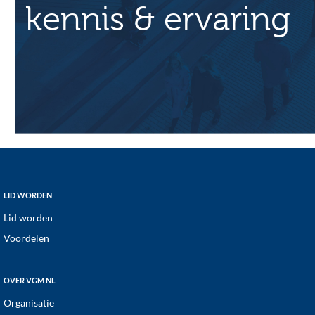
t
kennis & ervaring
i
e
Footer
LID WORDEN
Lid worden
Voordelen
OVER VGM NL
Organisatie