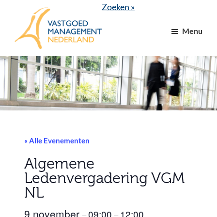
Door
Spring
Zoeken »
naar
naar
Menu
de
de
hoofd
voettekst
VGM
dé
inhoud
NL
branchevereniging
voor
vastgoed-
en
VvE
managers
« Alle Evenementen
Algemene
Ledenvergadering VGM
NL
9 november
09:00
12:00
–
–