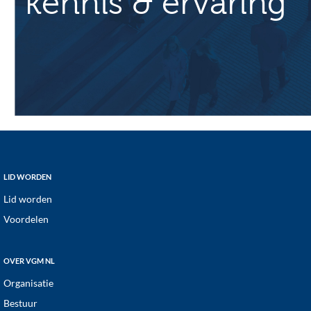
kennis & ervaring
i
e
Footer
LID WORDEN
Lid worden
Voordelen
OVER VGM NL
Organisatie
Bestuur