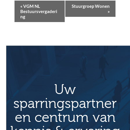
E
«
VGM NL
Stuurgroep Wonen
v
Bestuursvergaderi
»
ng
e
n
e
m
e
n
t
N
a
Uw
v
sparringspartner
i
g
en centrum van
a
t