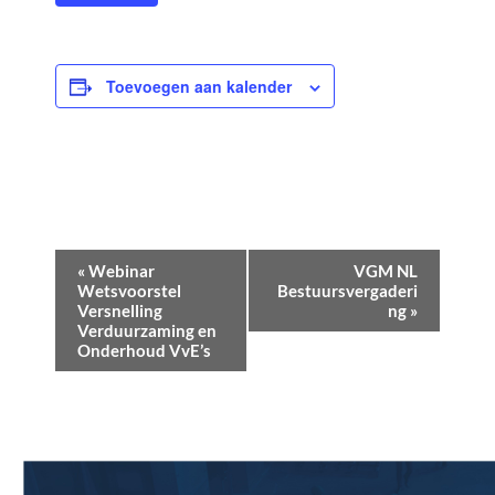
Toevoegen aan kalender
E
«
Webinar
VGM NL
v
Wetsvoorstel
Bestuursvergaderi
Versnelling
ng
»
e
Verduurzaming en
Onderhoud VvE’s
n
e
m
e
n