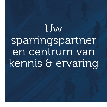
t
N
a
v
Uw
i
g
sparringspartner
a
en centrum van
t
i
kennis & ervaring
e