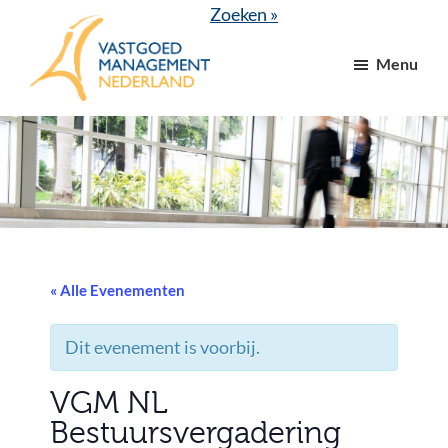
Door
Spring
Zoeken »
naar
naar
Menu
de
de
hoofd
voettekst
VGM
dé
inhoud
NL
branchevereniging
voor
vastgoed-
en
VvE
managers
« Alle Evenementen
Dit evenement is voorbij.
VGM NL
Bestuursvergadering