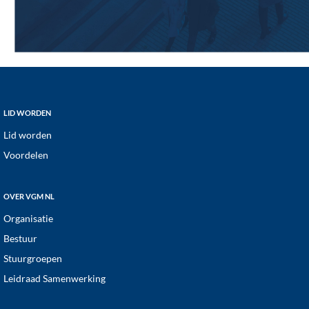
Footer
LID WORDEN
Lid worden
Voordelen
OVER VGM NL
Organisatie
Bestuur
Stuurgroepen
Leidraad Samenwerking