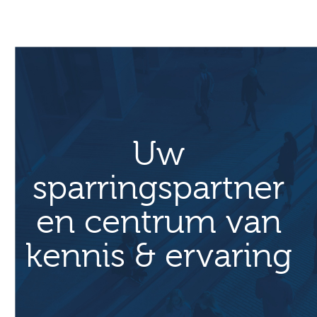
n
e
m
e
n
t
N
Uw
a
v
sparringspartner
i
en centrum van
g
a
kennis & ervaring
t
i
e