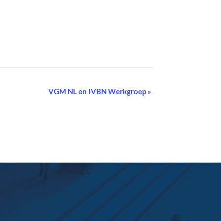
VGM NL en IVBN Werkgroep
»