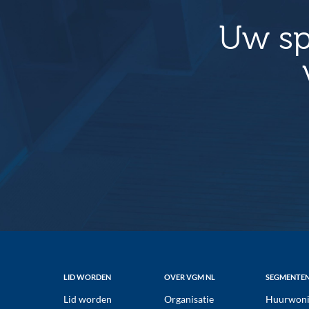
a
Uw sp
v
i
g
a
t
i
e
Footer
LID WORDEN
OVER VGM NL
SEGMENTE
Lid worden
Organisatie
Huurwoni