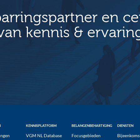
arringspartner en c
van kennis & ervarin
N
KENNISPLATFORM
BELANGENBEHARTIGING
DIENSTEN
ngen
VGM NL Database
Focusgebieden
Bijeenkoms