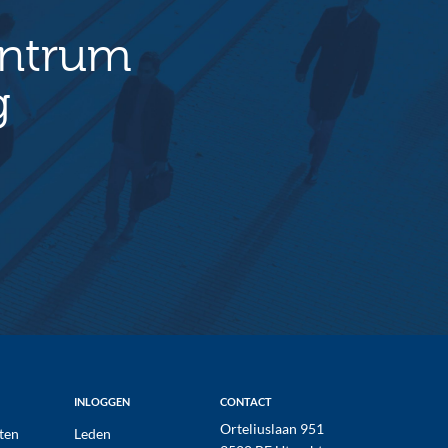
entrum
g
INLOGGEN
CONTACT
Orteliuslaan 951
ten
Leden