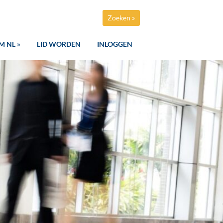
Zoeken »
M NL »
LID WORDEN
INLOGGEN