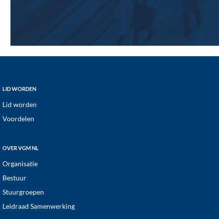
Footer
LID WORDEN
Lid worden
Voordelen
OVER VGM NL
Organisatie
Bestuur
Stuurgroepen
Leidraad Samenwerking