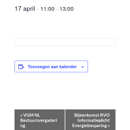
17 april
11:00
13:00
–
–
Toevoegen aan kalender
E
«
VGM NL
Bijeenkomst RVO
v
Bestuursvergaderi
Informatieplicht
ng
Energiebesparing
»
e