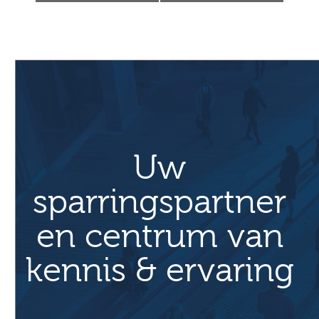
n
e
m
e
n
t
N
a
Uw
v
sparringspartner
i
g
en centrum van
a
t
kennis & ervaring
i
e