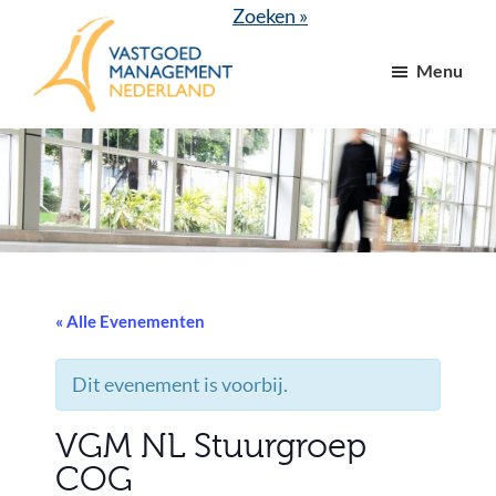
Door
Spring
Zoeken »
naar
naar
Menu
de
de
hoofd
voettekst
VGM
dé
inhoud
NL
branchevereniging
voor
vastgoed-
en
VvE
managers
« Alle Evenementen
Dit evenement is voorbij.
VGM NL Stuurgroep
COG