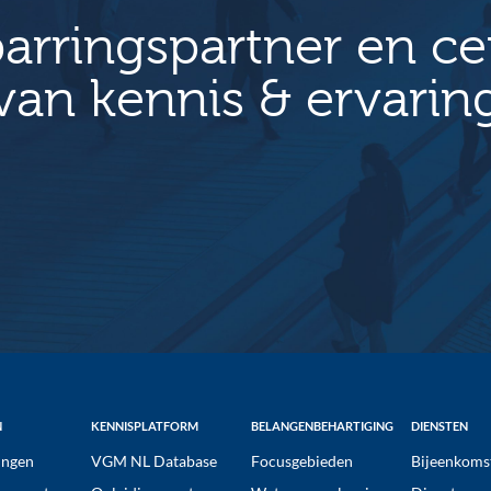
arringspartner en c
van kennis & ervarin
N
KENNISPLATFORM
BELANGENBEHARTIGING
DIENSTEN
ngen
VGM NL Database
Focusgebieden
Bijeenkoms