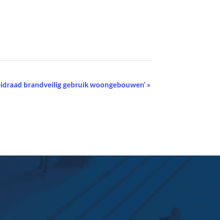
eidraad brandveilig gebruik woongebouwen’
»