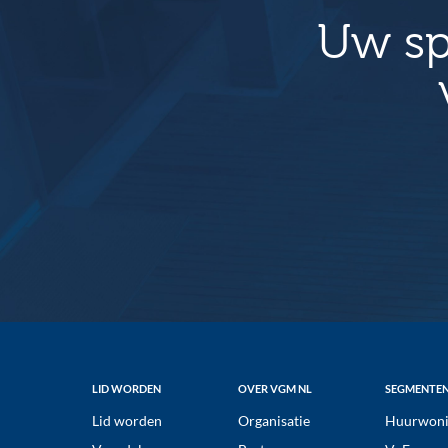
a
Uw sp
v
i
g
a
t
i
e
Footer
LID WORDEN
OVER VGM NL
SEGMENTE
Lid worden
Organisatie
Huurwoni