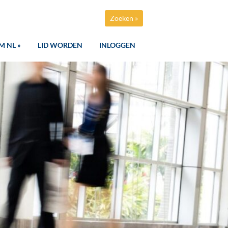
Zoeken »
M NL »
LID WORDEN
INLOGGEN