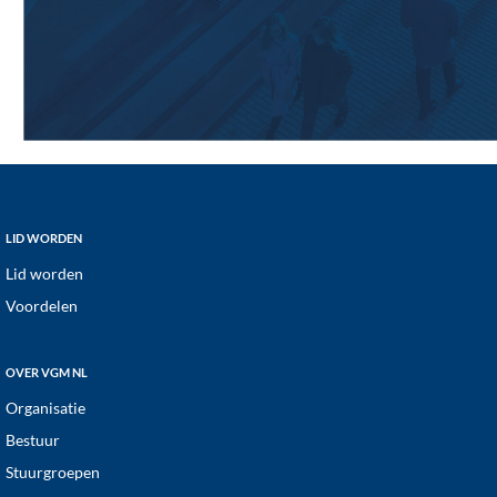
Footer
LID WORDEN
Lid worden
Voordelen
OVER VGM NL
Organisatie
Bestuur
Stuurgroepen