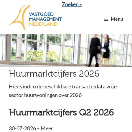
Door
Spring
Zoeken »
naar
naar
Menu
de
de
hoofd
voettekst
VGM
dé
inhoud
NL
branchevereniging
voor
vastgoed-
en
Huurmarktcijfers 2026
VvE
managers
Hier vindt u de beschikbare transactiedata vrije
sector huurwoningen over 2026
Huurmarktcijfers Q2 2026
30-07-2026 – Meer