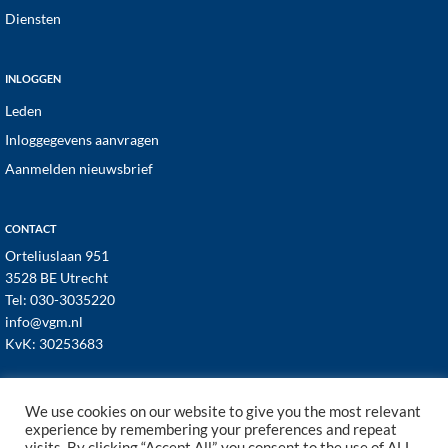
Diensten
INLOGGEN
Leden
Inloggegevens aanvragen
Aanmelden nieuwsbrief
CONTACT
Orteliuslaan 951
3528 BE Utrecht
Tel:
030-3035220
info@vgm.nl
KvK: 30253683
We use cookies on our website to give you the most relevant
experience by remembering your preferences and repeat
visits. By clicking “Accept All”, you consent to the use of ALL