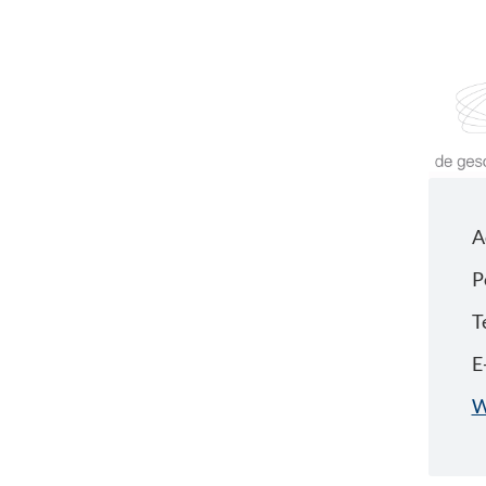
A
P
T
E
W