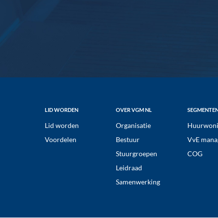
Footer
LID WORDEN
OVER VGM NL
SEGMENTE
Lid worden
Organisatie
Huurwoni
Voordelen
Bestuur
VvE mana
Stuurgroepen
COG
Leidraad
Samenwerking