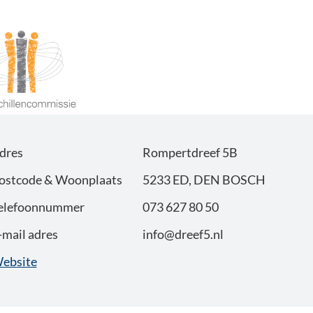
dres
Rompertdreef 5B
ostcode & Woonplaats
5233 ED, DEN BOSCH
elefoonnummer
073 627 80 50
-mail adres
info@dreef5.nl
ebsite