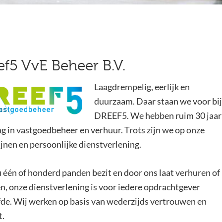
ef5 VvE Beheer B.V.
Laagdrempelig, eerlijk en
duurzaam. Daar staan we voor bij
DREEF5. We hebben ruim 30 jaar
ng in vastgoedbeheer en verhuur. Trots zijn we op onze
ijnen en persoonlijke dienstverlening.
u één of honderd panden bezit en door ons laat verhuren of
n, onze dienstverlening is voor iedere opdrachtgever
fde. Wij werken op basis van wederzijds vertrouwen en
t.