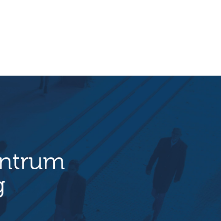
entrum
g