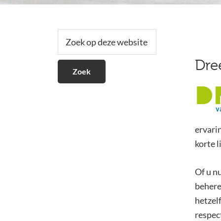
Secundaire
Zoek
op
Sidebar
deze
Dre
website
ervari
korte l
Of u n
behere
hetzel
respec