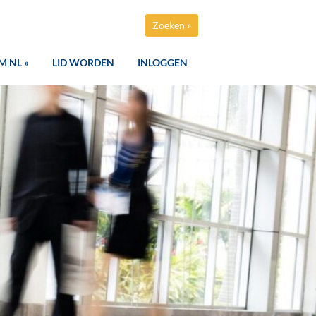
Zoeken »
M NL »
LID WORDEN
INLOGGEN