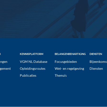
N
KENNISPLATFORM
BELANGENBEHARTIGING
DIENSTEN
ngen
VGM NL Database
Focusgebieden
Bijeenkoms
gement
Opleidingsroutes
Wet- en regelgeving
Diensten
Publicaties
Thema’s