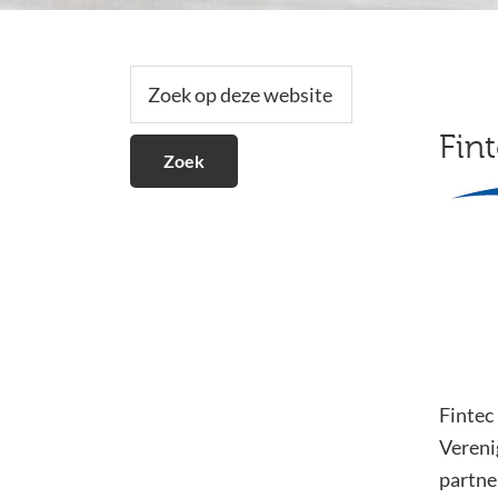
Secundaire
Zoek
op
Sidebar
deze
Fin
website
Fintec
Vereni
partne