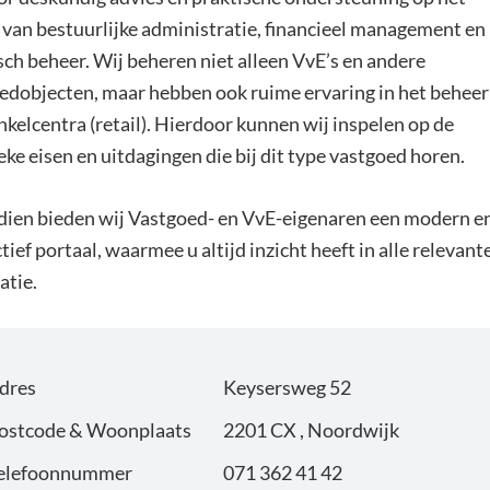
 van bestuurlijke administratie, financieel management en
sch beheer. Wij beheren niet alleen VvE’s en andere
edobjecten, maar hebben ook ruime ervaring in het beheer
nkelcentra (retail). Hierdoor kunnen wij inspelen op de
eke eisen en uitdagingen die bij dit type vastgoed horen.
ien bieden wij Vastgoed- en VvE-eigenaren een modern e
tief portaal, waarmee u altijd inzicht heeft in alle relevant
atie.
dres
Keysersweg 52
ostcode & Woonplaats
2201 CX , Noordwijk
elefoonnummer
071 362 41 42