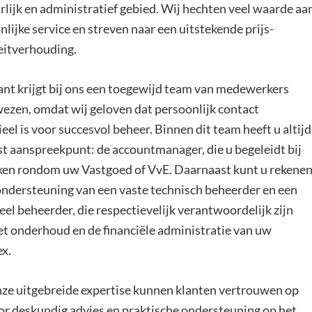
rlijk en administratief gebied. Wij hechten veel waarde aa
lijke service en streven naar een uitstekende prijs-
eitverhouding.
lant krijgt bij ons een toegewijd team van medewerkers
ezen, omdat wij geloven dat persoonlijk contact
eel is voor succesvol beheer. Binnen dit team heeft u altijd
st aanspreekpunt: de accountmanager, die u begeleidt bij
aken rondom uw Vastgoed of VvE. Daarnaast kunt u rekene
ondersteuning van een vaste technisch beheerder en een
eel beheerder, die respectievelijk verantwoordelijk zijn
et onderhoud en de financiële administratie van uw
x.
ze uitgebreide expertise kunnen klanten vertrouwen op
or deskundig advies en praktische ondersteuning op het