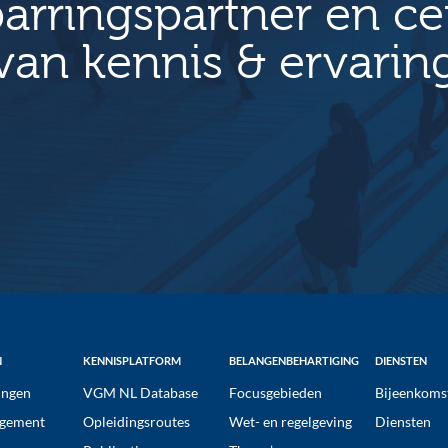
arringspartner en c
van kennis & ervarin
N
KENNISPLATFORM
BELANGENBEHARTIGING
DIENSTEN
ngen
VGM NL Database
Focusgebieden
Bijeenkoms
gement
Opleidingsroutes
Wet- en regelgeving
Diensten