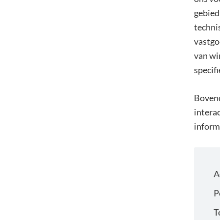
gebied
techni
vastgo
van wi
specifi
Bovend
interac
inform
A
P
T