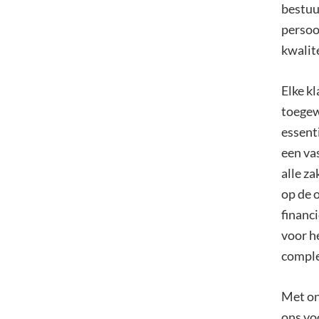
bestuu
persoon
kwalit
Elke k
toegew
essenti
een va
alle z
op de 
financi
voor h
comple
Met on
ons vo