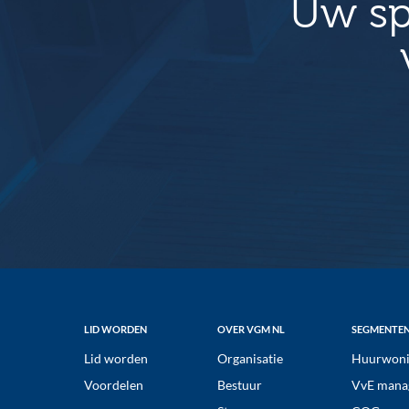
Uw sp
Footer
LID WORDEN
OVER VGM NL
SEGMENTE
Lid worden
Organisatie
Huurwoni
Voordelen
Bestuur
VvE mana