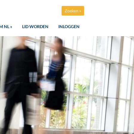
Zoeken »
M NL »
LID WORDEN
INLOGGEN