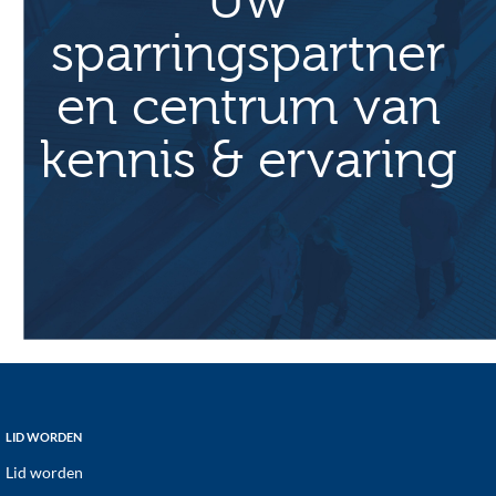
Uw
sparringspartner
en centrum van
kennis & ervaring
Footer
LID WORDEN
Lid worden