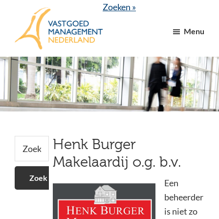
Door
Spring
Spring
Spring
Zoeken »
naar
naar
naar
naar
Menu
de
de
de
de
hoofd
eerste
tweede
voettekst
VGM
dé
inhoud
sidebar
sidebar
NL
branchevereniging
voor
vastgoed-
en
VvE
Secundaire
managers
Zoek
Henk Burger
op
Sidebar
Makelaardij o.g. b.v.
deze
website
Een
beheerder
is niet zo