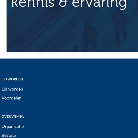
kennis & ervaring
Footer
LID WORDEN
Lid worden
Voordelen
OVER VGM NL
Organisatie
Bestuur