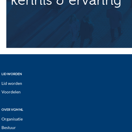
kennis & ervaring
Footer
LID WORDEN
Lid worden
Voordelen
OVER VGM NL
Organisatie
Bestuur