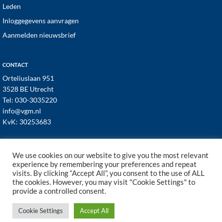
Leden
Inloggegevens aanvragen
Aanmelden nieuwsbrief
CONTACT
Orteliuslaan 951
3528 BE Utrecht
Tel:
030-3035220
info@vgm.nl
KvK: 30253683
We use cookies on our website to give you the most relevant
experience by remembering your preferences and repeat
visits. By clicking “Accept All”, you consent to the use of ALL
© 1998–2026 · VGM NL dé branchevereniging voor
the cookies. However, you may visit "Cookie Settings" to
vastgoed- en VvE managers ·
Cookies
·
Privacy
provide a controlled consent.
Cookie Settings
Accept All