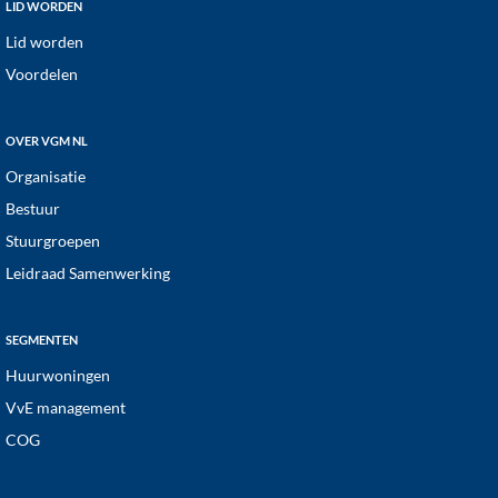
Footer
LID WORDEN
Lid worden
Voordelen
OVER VGM NL
Organisatie
Bestuur
Stuurgroepen
Leidraad Samenwerking
SEGMENTEN
Huurwoningen
VvE management
COG