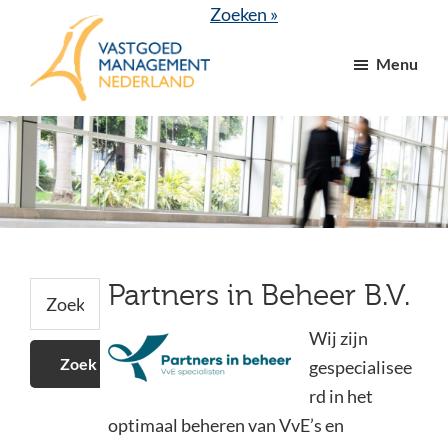
Door
Spring
Spring
Spring
Zoeken »
naar
naar
naar
naar
Menu
de
de
de
de
hoofd
eerste
tweede
voettekst
VGM
dé
inhoud
sidebar
sidebar
NL
branchevereniging
voor
vastgoed-
en
VvE
Secundaire
managers
Zoek
Partners in Beheer B.V.
op
Sidebar
deze
Wij zijn
website
gespecialisee
rd in het
optimaal beheren van VvE’s en