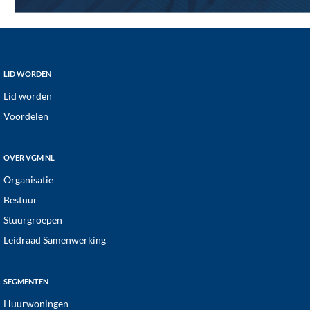
Footer
LID WORDEN
Lid worden
Voordelen
OVER VGM NL
Organisatie
Bestuur
Stuurgroepen
Leidraad Samenwerking
SEGMENTEN
Huurwoningen