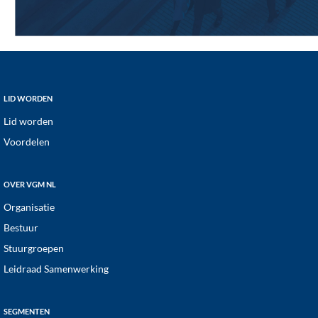
Footer
LID WORDEN
Lid worden
Voordelen
OVER VGM NL
Organisatie
Bestuur
Stuurgroepen
Leidraad Samenwerking
SEGMENTEN