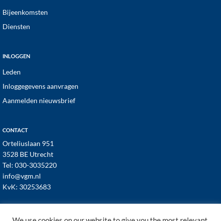
Bijeenkomsten
Diensten
INLOGGEN
Leden
Inloggegevens aanvragen
Aanmelden nieuwsbrief
CONTACT
Orteliuslaan 951
3528 BE Utrecht
Tel:
030-3035220
info@vgm.nl
KvK: 30253683
We use cookies on our website to give you the most relevant