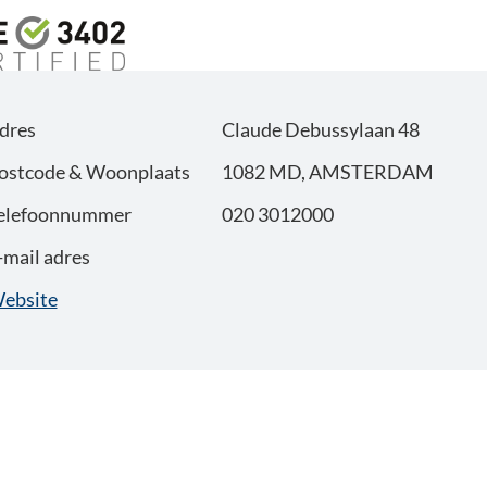
dres
Claude Debussylaan 48
ostcode & Woonplaats
1082 MD, AMSTERDAM
elefoonnummer
020 3012000
-mail adres
ebsite