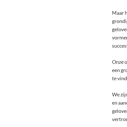
Maar h
grondi
gelove
vormen
succesv
Onze o
een gr
te vind
We zij
en aan
geloven
vertro