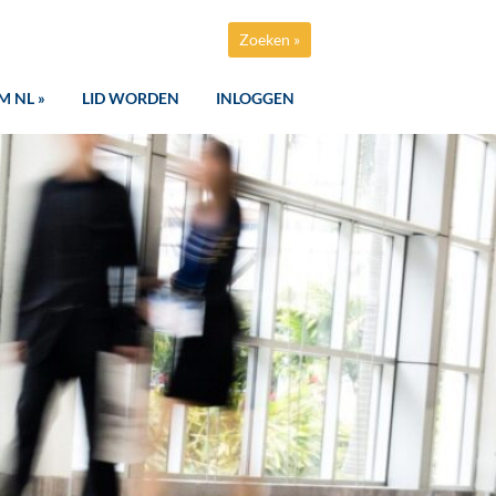
Zoeken »
M NL »
LID WORDEN
INLOGGEN