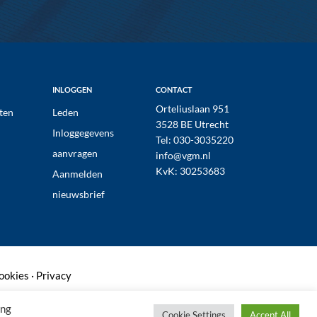
INLOGGEN
CONTACT
Orteliuslaan 951
ten
Leden
3528 BE Utrecht
Inloggegevens
Tel:
030-3035220
aanvragen
info@vgm.nl
KvK: 30253683
Aanmelden
nieuwsbrief
ookies
·
Privacy
ing
Cookie Settings
Accept All