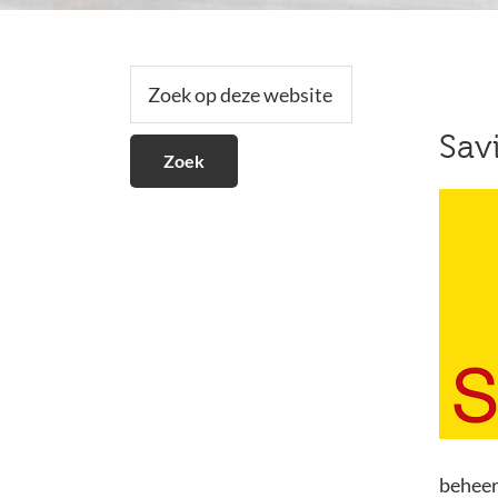
Secundaire
Zoek
op
Sidebar
deze
Sav
website
beheer