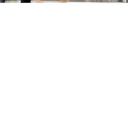
Primaire
t
Sidebar