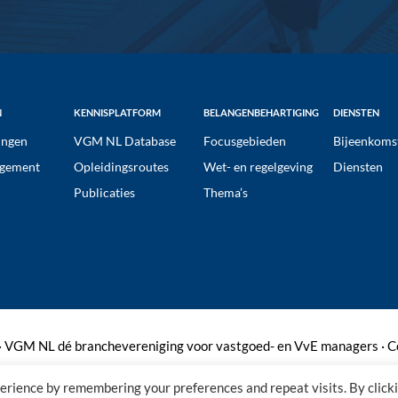
N
KENNISPLATFORM
BELANGENBEHARTIGING
DIENSTEN
ngen
VGM NL Database
Focusgebieden
Bijeenkoms
gement
Opleidingsroutes
Wet- en regelgeving
Diensten
Publicaties
Thema’s
 VGM NL dé branchevereniging voor vastgoed- en VvE managers ·
C
erience by remembering your preferences and repeat visits. By click