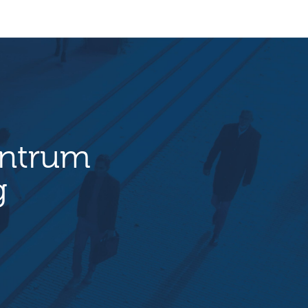
entrum
g