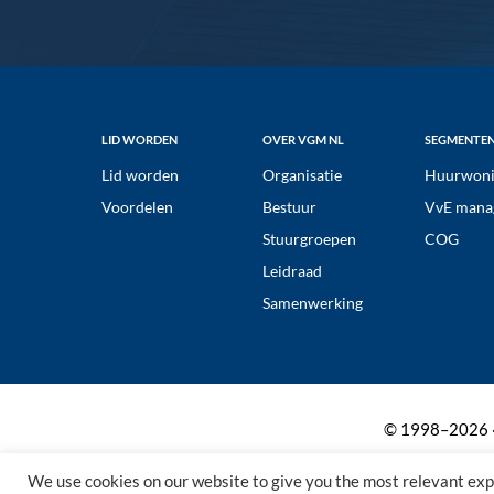
Footer
LID WORDEN
OVER VGM NL
SEGMENTE
Lid worden
Organisatie
Huurwoni
Voordelen
Bestuur
VvE mana
Stuurgroepen
COG
Leidraad
Samenwerking
© 1998–2026 ·
We use cookies on our website to give you the most relevant exp