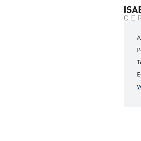
A
P
T
E
W