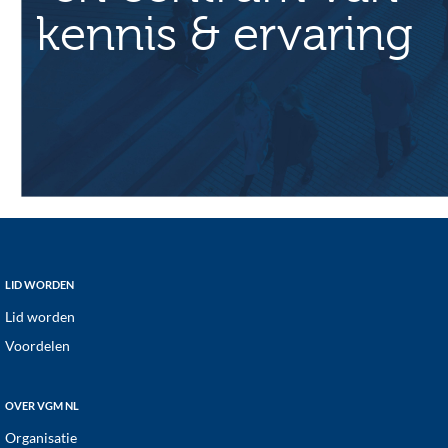
kennis & ervaring
Footer
LID WORDEN
Lid worden
Voordelen
OVER VGM NL
Organisatie