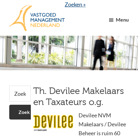
Door
Spring
Spring
Spring
Zoeken »
naar
naar
naar
naar
Menu
de
de
de
de
hoofd
eerste
tweede
voettekst
VGM
dé
inhoud
sidebar
sidebar
NL
branchevereniging
voor
vastgoed-
en
VvE
Secundaire
managers
Zoek
Th. Devilee Makelaars
op
Sidebar
en Taxateurs o.g.
deze
website
Devilee NVM
Makelaars / Devilee
Beheer is ruim 60