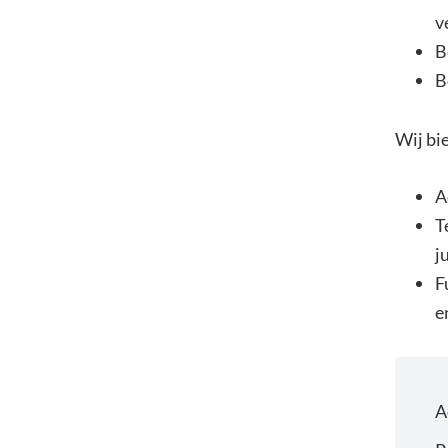
v
B
B
Wij bi
A
T
j
F
e
A