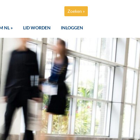
Zoeken »
M NL »
LID WORDEN
INLOGGEN