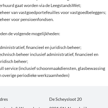
erhuurd gaat worden via de LeegstandsWet;
eheer van vastgoedportefeuilles voor vastgoedbeleggers;
eheer voor pensioenfondsen.
eden de volgende mogelijkheden:
dministratief, financieel en juridisch beheer;
echnisch beheer inclusief administratief, financieel en
uridisch beheer;
ull service (inclusief schoonmaakdiensten, glasbewassing
n overige periodieke werkzaamheden)
dres
De Scheysloot 20