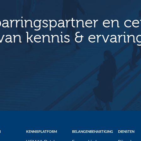
arringspartner en c
van kennis & ervarin
N
KENNISPLATFORM
BELANGENBEHARTIGING
DIENSTEN