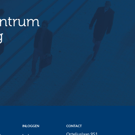
entrum
g
INLOGGEN
CONTACT
Orteliuslaan 951