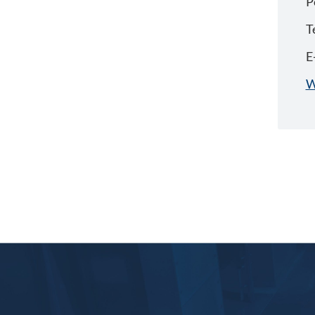
P
T
E
W