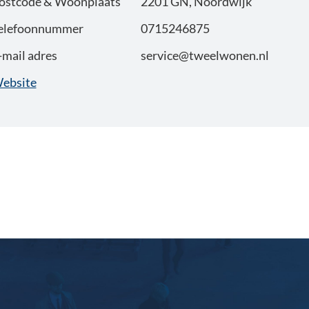
ostcode & Woonplaats
2201 GN, Noordwijk
elefoonnummer
0715246875
-mail adres
service@tweelwonen.nl
ebsite