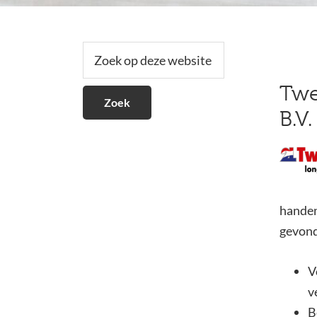
Secundaire
Zoek
op
Sidebar
deze
Twe
website
B.V.
handen
gevond
V
v
B