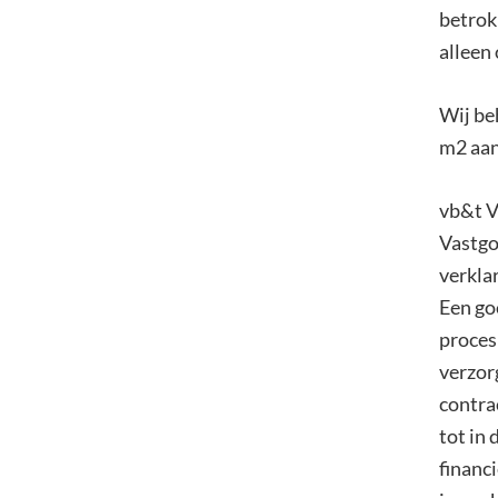
betrok
alleen
Wij be
m2 aan
vb&t V
Vastgo
verkla
Een go
proces
verzor
contra
tot in 
financi