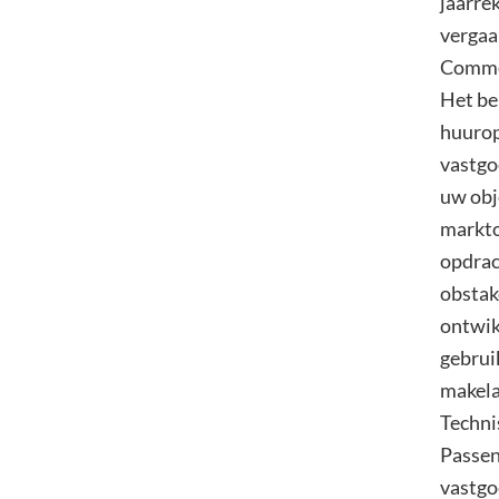
jaarre
vergaa
Comme
Het be
huurop
vastgo
uw obj
markto
opdrac
obstak
ontwikk
gebrui
makela
Techni
Passen
vastgo