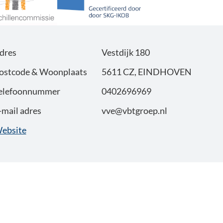
dres
Vestdijk 180
ostcode & Woonplaats
5611 CZ, EINDHOVEN
elefoonnummer
0402696969
-mail adres
vve@vbtgroep.nl
ebsite