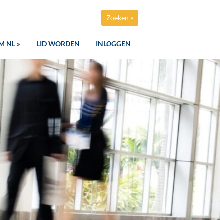
Zoeken »
M NL »
LID WORDEN
INLOGGEN