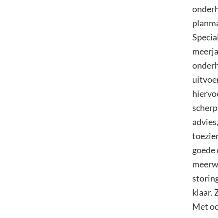
onderh
planma
Special
meerja
onderh
uitvoe
hiervo
scherps
advies
toezien
goede 
meerwa
storin
klaar.
Met oo