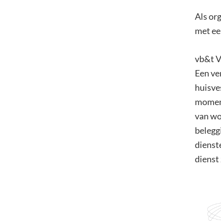
Als or
met ee
vb&t V
Een ve
huisve
moment
van wo
belegg
dienst
dienst 