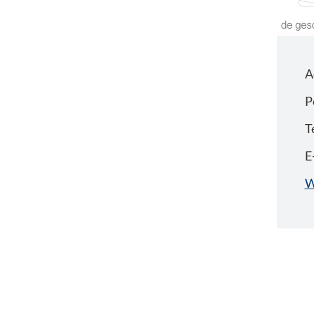
A
P
T
E
W