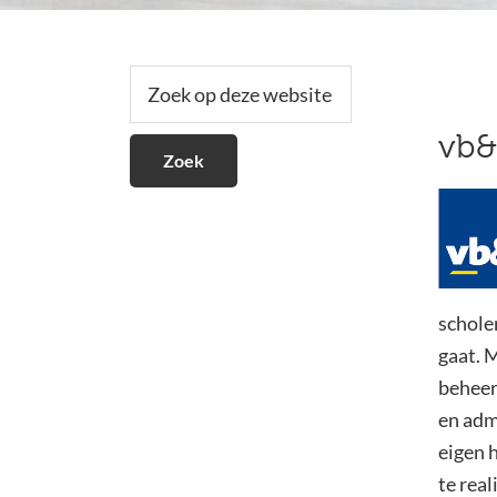
Secundaire
Zoek
op
Sidebar
deze
vb&
website
schole
gaat. 
beheerv
en admi
eigen 
te real