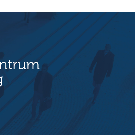
entrum
g