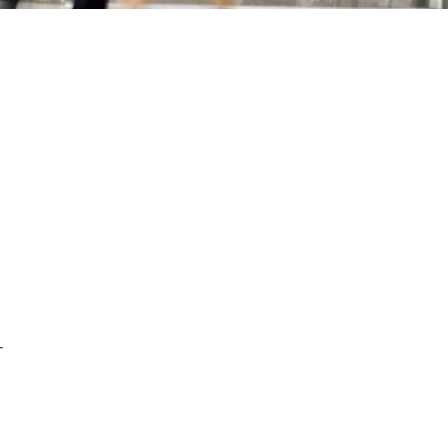
Primaire
Sidebar
r