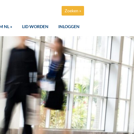
Zoeken »
M NL »
LID WORDEN
INLOGGEN