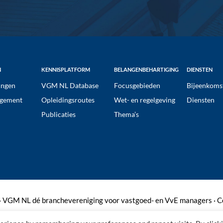
N
KENNISPLATFORM
BELANGENBEHARTIGING
DIENSTEN
ngen
VGM NL Database
Focusgebieden
Bijeenkoms
gement
Opleidingsroutes
Wet- en regelgeving
Diensten
Publicaties
Thema’s
 VGM NL dé branchevereniging voor vastgoed- en VvE managers ·
C