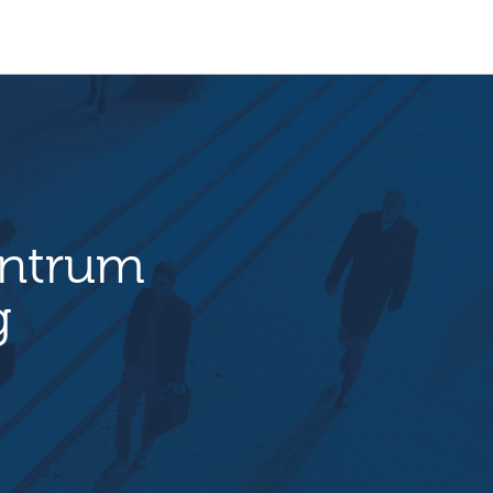
entrum
g