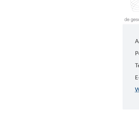
A
P
T
E
W