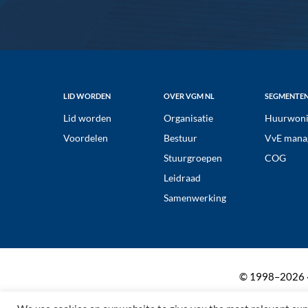
Footer
LID WORDEN
OVER VGM NL
SEGMENTE
Lid worden
Organisatie
Huurwoni
Voordelen
Bestuur
VvE mana
Stuurgroepen
COG
Leidraad
Samenwerking
© 1998–2026 ·