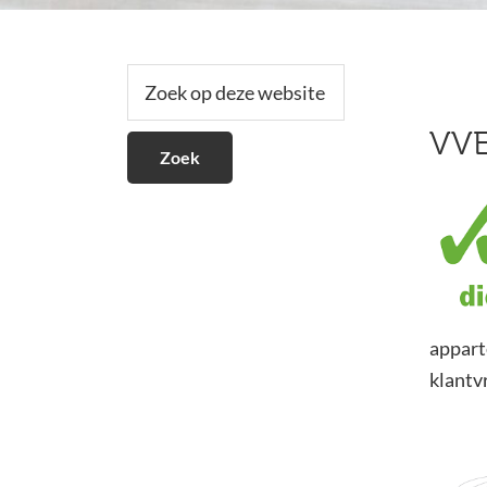
Secundaire
Zoek
op
Sidebar
deze
VVE
website
appart
klantvr