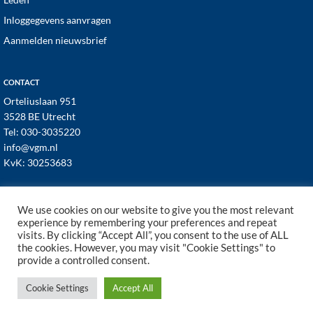
Inloggegevens aanvragen
Aanmelden nieuwsbrief
CONTACT
Orteliuslaan 951
3528 BE Utrecht
Tel:
030-3035220
info@vgm.nl
KvK: 30253683
We use cookies on our website to give you the most relevant
experience by remembering your preferences and repeat
visits. By clicking “Accept All”, you consent to the use of ALL
© 1998–2026 · VGM NL dé branchevereniging voor
the cookies. However, you may visit "Cookie Settings" to
vastgoed- en VvE managers ·
Cookies
·
Privacy
provide a controlled consent.
Cookie Settings
Accept All