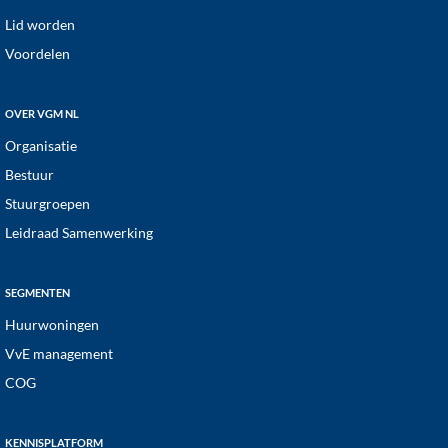
Footer
Lid worden
Voordelen
OVER VGM NL
Organisatie
Bestuur
Stuurgroepen
Leidraad Samenwerking
SEGMENTEN
Huurwoningen
VvE management
COG
KENNISPLATFORM