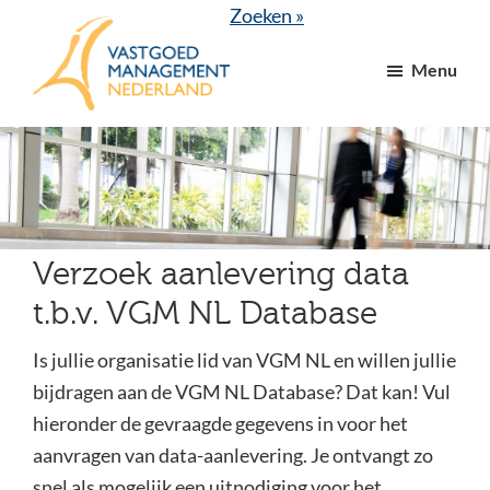
Door
Spring
Zoeken »
naar
naar
Menu
de
de
hoofd
voettekst
VGM
dé
inhoud
NL
branchevereniging
voor
vastgoed-
en
Verzoek aanlevering data
VvE
t.b.v. VGM NL Database
managers
Is jullie organisatie lid van VGM NL en willen jullie
bijdragen aan de VGM NL Database? Dat kan! Vul
hieronder de gevraagde gegevens in voor het
aanvragen van data-aanlevering. Je ontvangt zo
snel als mogelijk een uitnodiging voor het