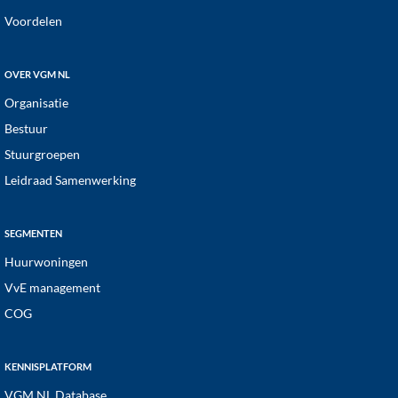
Voordelen
OVER VGM NL
Organisatie
Bestuur
Stuurgroepen
Leidraad Samenwerking
SEGMENTEN
Huurwoningen
VvE management
COG
KENNISPLATFORM
VGM NL Database