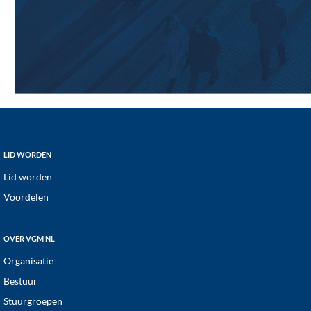
Footer
LID WORDEN
Lid worden
Voordelen
OVER VGM NL
Organisatie
Bestuur
Stuurgroepen