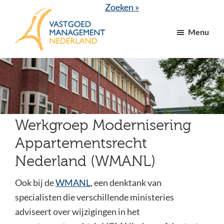
Door
Spring
Zoeken »
naar
naar
Menu
de
de
hoofd
voettekst
VGM
dé
inhoud
NL
branchevereniging
voor
vastgoed-
en
Werkgroep Modernisering
VvE
Appartementsrecht
managers
Nederland (WMANL)
Ook bij de
WMANL
, een denktank van
specialisten die verschillende ministeries
adviseert over wijzigingen in het