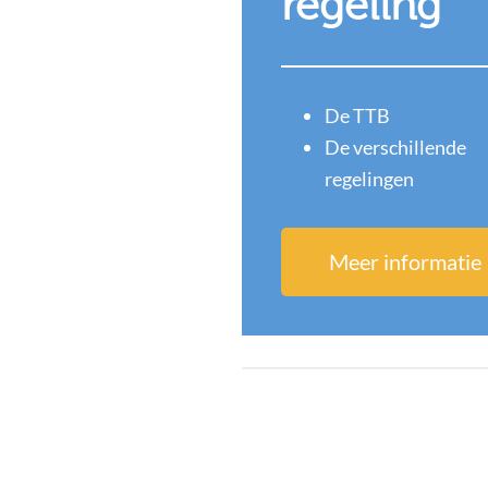
regeling
De TTB
De verschillende
regelingen
Meer informatie