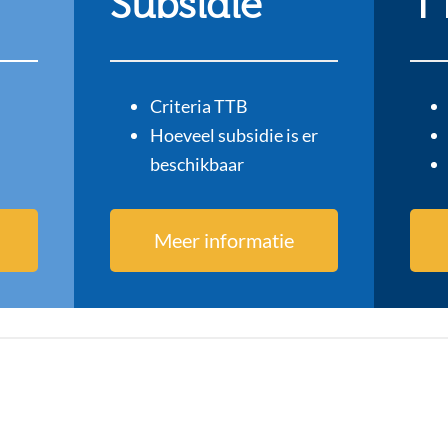
Subsidie
T
Criteria TTB
Hoeveel subsidie is er
beschikbaar
Meer informatie