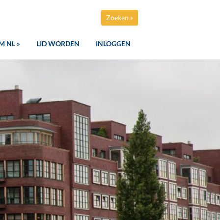
Zoeken »
M NL »
LID WORDEN
INLOGGEN