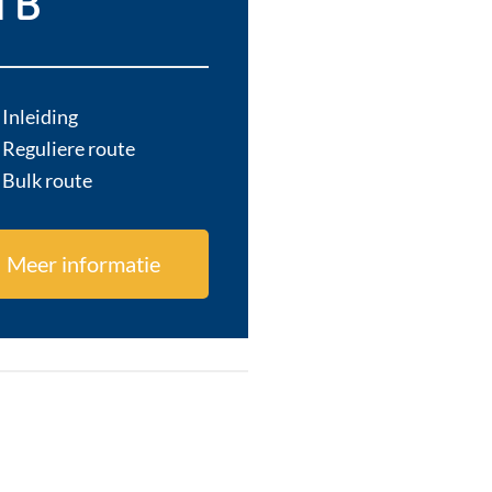
TB
Inleiding
Reguliere route
Bulk route
Meer informatie