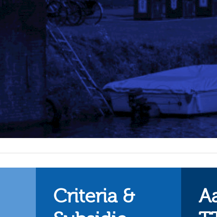
Criteria &
A