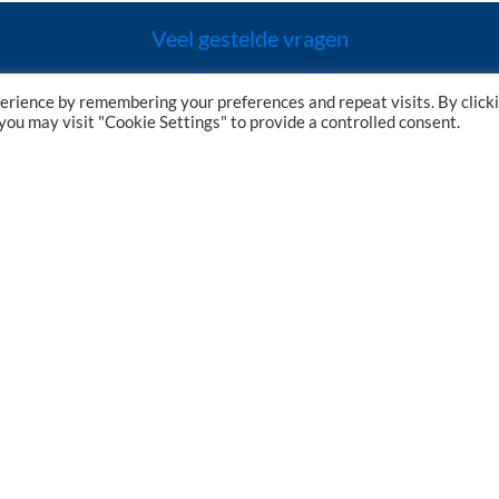
Veel gestelde vragen
erience by remembering your preferences and repeat visits. By click
Terugkijken Webinars
 you may visit "Cookie Settings" to provide a controlled consent.
Informatie Rijksoverheid
Nieuwsberichten
Lid worden van VGM NL