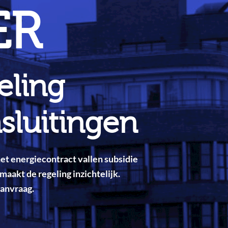
ER
eling
luitingen
t energiecontract vallen subsidie
maakt de regeling inzichtelijk.
aanvraag.