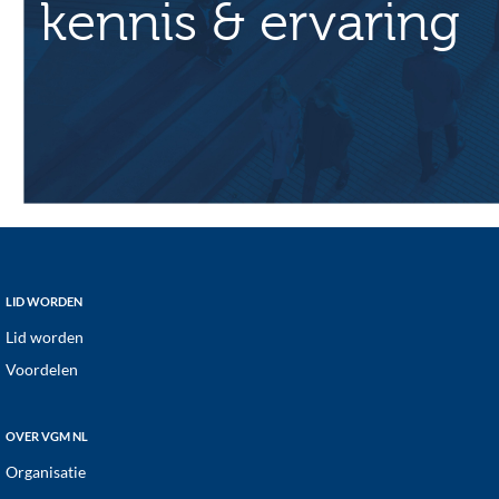
kennis & ervaring
Footer
LID WORDEN
Lid worden
Voordelen
OVER VGM NL
Organisatie