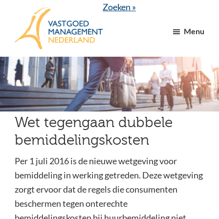
Door
Spring
Zoeken »
naar
naar
Menu
de
de
hoofd
voettekst
VGM
dé
inhoud
NL
branchevereniging
voor
vastgoed-
en
Wet tegengaan dubbele
VvE
bemiddelingskosten
managers
Per 1 juli 2016 is de nieuwe wetgeving voor
bemiddeling in werking getreden. Deze wetgeving
zorgt ervoor dat de regels die consumenten
beschermen tegen onterechte
bemiddelingskosten bij huurbemiddeling niet