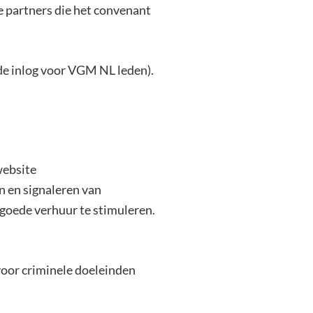
de partners die het convenant
 de inlog voor VGM NL leden).
website
n en signaleren van
 goede verhuur te stimuleren.
voor criminele doeleinden