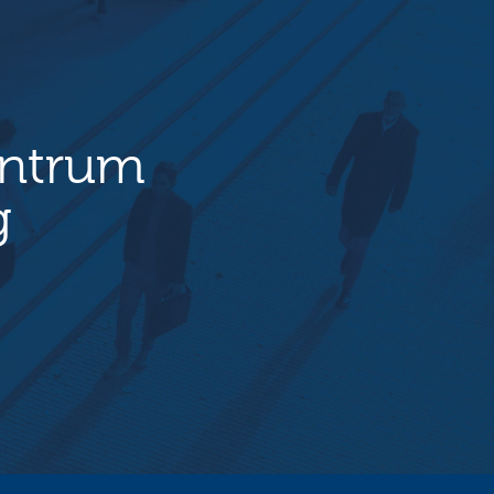
entrum
g