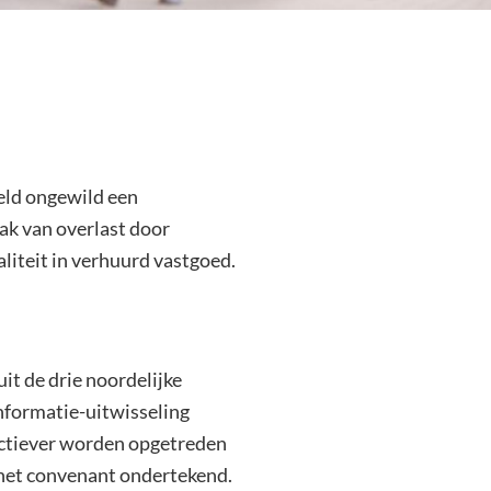
eld ongewild een
k van overlast door
aliteit in verhuurd vastgoed.
t de drie noordelijke
informatie-uitwisseling
ctiever worden opgetreden
 het convenant ondertekend.