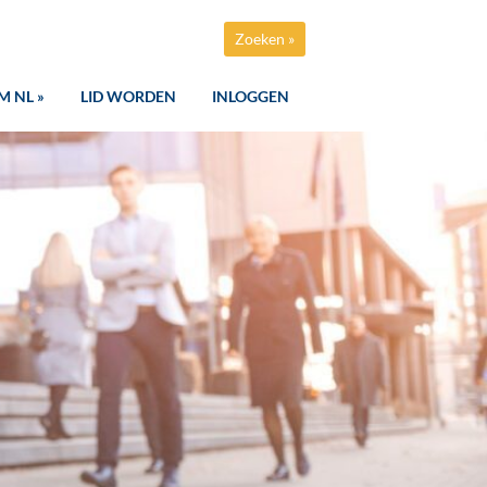
Zoeken »
M NL »
LID WORDEN
INLOGGEN