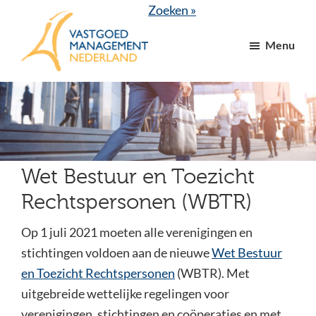
Door
Spring
Zoeken »
naar
naar
Menu
de
de
hoofd
voettekst
VGM
dé
inhoud
NL
branchevereniging
voor
vastgoed-
en
Wet Bestuur en Toezicht
VvE
Rechtspersonen (WBTR)
managers
Op 1 juli 2021 moeten alle verenigingen en
stichtingen voldoen aan de nieuwe
Wet Bestuur
en Toezicht Rechtspersonen
(WBTR). Met
uitgebreide wettelijke regelingen voor
verenigingen, stichtingen en coöperaties en met