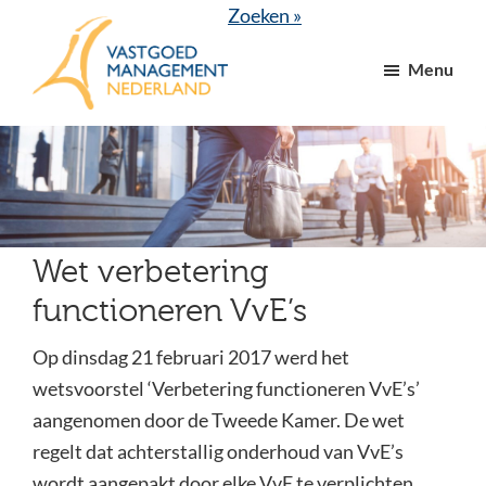
Door
Spring
Zoeken »
naar
naar
Menu
de
de
hoofd
voettekst
VGM
dé
inhoud
NL
branchevereniging
voor
vastgoed-
en
Wet verbetering
VvE
functioneren VvE’s
managers
Op dinsdag 21 februari 2017 werd het
wetsvoorstel ‘Verbetering functioneren VvE’s’
aangenomen door de Tweede Kamer. De wet
regelt dat achterstallig onderhoud van VvE’s
wordt aangepakt door elke VvE te verplichten