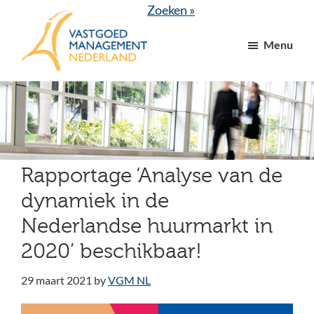
Door
Spring
Zoeken »
naar
naar
Menu
de
de
hoofd
voettekst
VGM
dé
inhoud
NL
branchevereniging
voor
vastgoed-
en
Rapportage ‘Analyse van de
VvE
dynamiek in de
managers
Nederlandse huurmarkt in
2020’ beschikbaar!
29 maart 2021
by
VGM NL