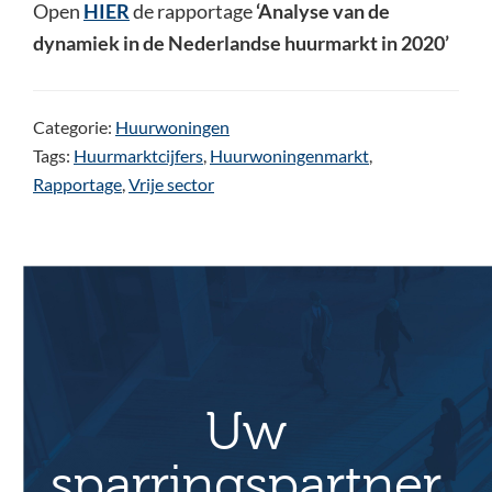
Open
HIER
de rapportage
‘Analyse van de
dynamiek in de Nederlandse huurmarkt in 2020’
Categorie:
Huurwoningen
Tags:
Huurmarktcijfers
,
Huurwoningenmarkt
,
Rapportage
,
Vrije sector
Uw
sparringspartner