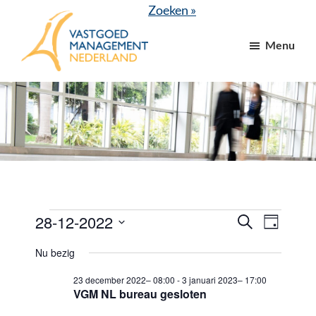
Door
Spring
Zoeken »
naar
naar
Menu
de
de
hoofd
voettekst
VGM
dé
inhoud
NL
branchevereniging
voor
vastgoed-
en
VvE
managers
Evenementen
28-12-2022
E
E
Z
D
o
v
v
a
S
in
e
Nu bezig
g
e
k
e
e
28
e
n
23 december 2022– 08:00
-
3 januari 2023– 17:00
l
n
n
VGM NL bureau gesloten
december
e
e
e