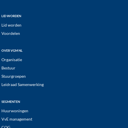
a
t
Footer
LID WORDEN
i
Lid worden
e
Voordelen
OVER VGM NL
Organisatie
Bestuur
Stuurgroepen
Leidraad Samenwerking
SEGMENTEN
Huurwoningen
VvE management
COG