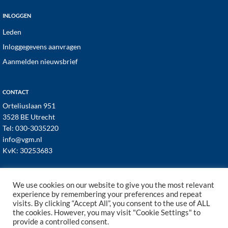
INLOGGEN
Leden
Inloggegevens aanvragen
Aanmelden nieuwsbrief
CONTACT
Orteliuslaan 951
3528 BE Utrecht
Tel:
030-3035220
info@vgm.nl
KvK: 30253683
We use cookies on our website to give you the most relevant
experience by remembering your preferences and repeat
visits. By clicking “Accept All”, you consent to the use of ALL
© 1998–2026 · VGM NL dé branchevereniging voor
the cookies. However, you may visit "Cookie Settings" to
vastgoed- en VvE managers ·
Cookies
·
Privacy
provide a controlled consent.