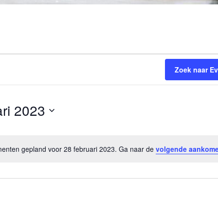
Zoek naar E
ari 2023
nten gepland voor 28 februari 2023. Ga naar de
volgende aankom
B
e
r
i
c
h
t