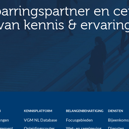
arringspartner en c
van kennis & ervarin
N
KENNISPLATFORM
BELANGENBEHARTIGING
DIENSTEN
ngen
VGM NL Database
Focusgebieden
Bijeenkoms
gement
Opleidingsroutes
Wet- en regelgeving
Diensten