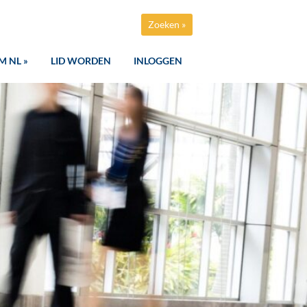
Zoeken »
M NL »
LID WORDEN
INLOGGEN