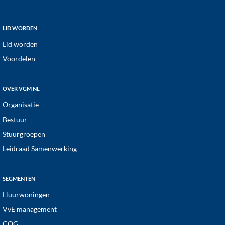
a
t
Footer
LID WORDEN
i
Lid worden
e
Voordelen
OVER VGM NL
Organisatie
Bestuur
Stuurgroepen
Leidraad Samenwerking
SEGMENTEN
Huurwoningen
VvE management
COG