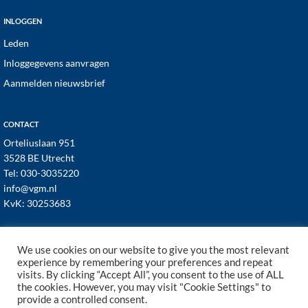
INLOGGEN
Leden
Inloggegevens aanvragen
Aanmelden nieuwsbrief
CONTACT
Orteliuslaan 951
3528 BE Utrecht
Tel:
030-3035220
info@vgm.nl
KvK: 30253683
We use cookies on our website to give you the most relevant
experience by remembering your preferences and repeat
visits. By clicking “Accept All”, you consent to the use of ALL
© 1998–2026 · VGM NL dé branchevereniging voor
the cookies. However, you may visit "Cookie Settings" to
vastgoed- en VvE managers ·
Cookies
·
Privacy
provide a controlled consent.