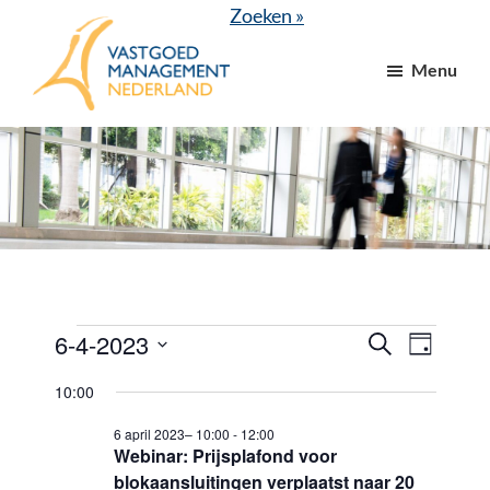
Door
Spring
Zoeken »
naar
naar
Menu
de
de
hoofd
voettekst
VGM
dé
inhoud
NL
branchevereniging
voor
vastgoed-
en
VvE
managers
Evenementen
6-4-2023
E
E
Z
D
o
v
v
a
S
in
e
10:00
g
e
k
e
e
6
e
n
6 april 2023– 10:00
-
12:00
l
n
n
Webinar: Prijsplafond voor
april
e
e
e
blokaansluitingen verplaatst naar 20