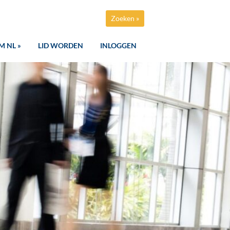
Zoeken »
M NL »
LID WORDEN
INLOGGEN