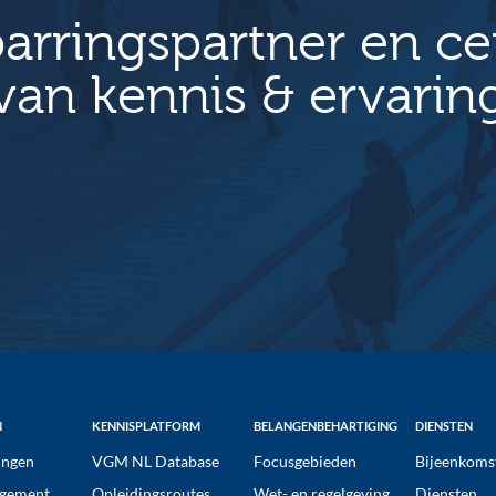
arringspartner en c
van kennis & ervarin
N
KENNISPLATFORM
BELANGENBEHARTIGING
DIENSTEN
ngen
VGM NL Database
Focusgebieden
Bijeenkoms
gement
Opleidingsroutes
Wet- en regelgeving
Diensten