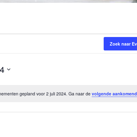
Zoek naar E
24
ementen gepland voor 2 juli 2024. Ga naar de
volgende aankomend
B
e
r
i
c
h
t