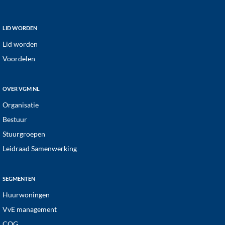
v
i
Footer
LID WORDEN
g
Lid worden
a
Voordelen
t
i
OVER VGM NL
e
Organisatie
Bestuur
Stuurgroepen
Leidraad Samenwerking
SEGMENTEN
Huurwoningen
VvE management
COG