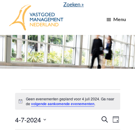
Door
Spring
Zoeken »
naar
naar
Menu
de
de
hoofd
voettekst
VGM
dé
inhoud
NL
branchevereniging
voor
vastgoed-
en
VvE
managers
Evenementen
Geen evenementen gepland voor 4 juli 2024. Ga naar
B
in
de
volgende aankomende evenementen
.
e
r
4
4-7-2024
E
E
i
Z
D
c
o
juli
v
v
h
a
S
e
t
g