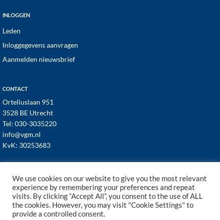
INLOGGEN
Leden
Inloggegevens aanvragen
Aanmelden nieuwsbrief
CONTACT
Orteliuslaan 951
3528 BE Utrecht
Tel:
030-3035220
info@vgm.nl
KvK: 30253683
We use cookies on our website to give you the most relevant
experience by remembering your preferences and repeat
visits. By clicking “Accept All”, you consent to the use of ALL
© 1998–2026 · VGM NL dé branchevereniging voor
the cookies. However, you may visit "Cookie Settings" to
vastgoed- en VvE managers ·
Cookies
·
Privacy
provide a controlled consent.