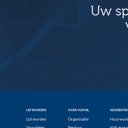
Uw sp
n
v
e
e
m
n
e
n
n
a
t
v
e
i
n
g
m
a
e
t
t
k
i
e
e
Footer
LID WORDEN
OVER VGM NL
SEGMENTE
y
Lid worden
Organisatie
Huurwoni
w
Voordelen
Bestuur
VvE mana