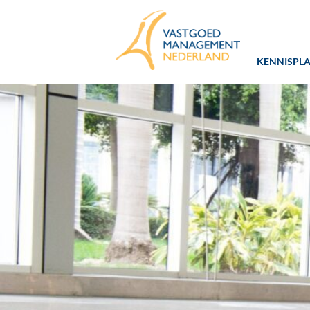
Spring
Door
Spring
naar
naar
naar
de
de
de
KENNISPL
hoofdnavigatie
hoofd
voettekst
VGM
dé
inhoud
NL
branchevereniging
voor
vastgoed-
en
VvE
managers