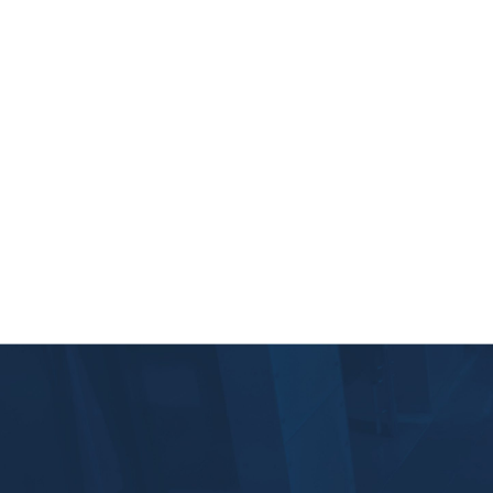
r
e
Z
d
r
o
i
e
e
n
e
k
.
n
Z
e
d
o
n
a
e
t
e
k
u
n
v
m
w
o
.
e
o
e
r
r
E
g
v
e
e